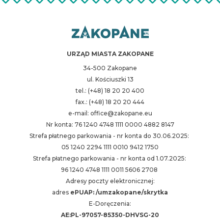
URZĄD MIASTA ZAKOPANE
34-500 Zakopane
ul. Kościuszki 13
tel.: (+48) 18 20 20 400
fax.: (+48) 18 20 20 444
e-mail: office@zakopane.eu
Nr konta: 76 1240 4748 1111 0000 4882 8147
Strefa płatnego parkowania - nr konta do 30.06.2025:
05 1240 2294 1111 0010 9412 1750
Strefa płatnego parkowania - nr konta od 1.07.2025:
96 1240 4748 1111 0011 5606 2708
Adresy poczty elektronicznej:
adres
ePUAP: /umzakopane/skrytka
E-Doręczenia:
AE:PL-97057-85350-DHVSG-20