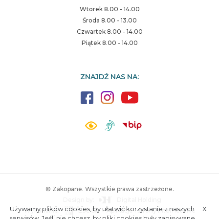
Wtorek 8.00 - 14.00
Środa 8.00 - 13.00
Czwartek 8.00 - 14.00
Piątek 8.00 - 14.00
ZNAJDŹ NAS NA:
© Zakopane. Wszystkie prawa zastrzeżone.
Design by:
Digital Holding
Używamy plików cookies, by ułatwić korzystanie z naszych
X
Wykonanie:
ESC SA
-
Aplikacje i strony internetowe
A.
S.
serwisów. Jeśli nie chcesz, by pliki cookies były zapisywane