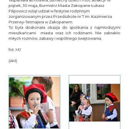
Wspaniała atmosfera, uśmiechy dzieci i moc atrakcji! W
piątek, 30 maja, Burmistrz Miasta Zakopane Łukasz
Filipowicz wziął udział w festynie rodzinnym
zorganizowanym przez Przedszkole nr 7 im. Kazimierza
Przerwy-Tetmajera w Zakopanem.
To była doskonała okazja do spotkania z najmłodszymi
mieszkańcami miasta oraz ich rodzinami. Nie zabrakło
miłych rozmów, zabawy i wspólnego świętowania.
fot. MJ
(AM)