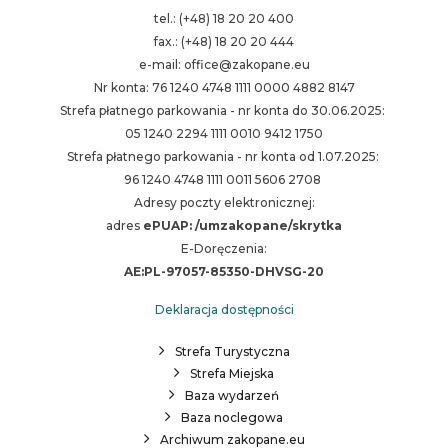
tel.: (+48) 18 20 20 400
fax.: (+48) 18 20 20 444
e-mail: office@zakopane.eu
Nr konta: 76 1240 4748 1111 0000 4882 8147
Strefa płatnego parkowania - nr konta do 30.06.2025:
05 1240 2294 1111 0010 9412 1750
Strefa płatnego parkowania - nr konta od 1.07.2025:
96 1240 4748 1111 0011 5606 2708
Adresy poczty elektronicznej:
adres
ePUAP: /umzakopane/skrytka
E-Doręczenia:
AE:PL-97057-85350-DHVSG-20
Deklaracja dostępności
Strefa Turystyczna
Strefa Miejska
Baza wydarzeń
Baza noclegowa
Archiwum zakopane.eu