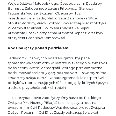
Województwa Małopolskiego. Gospodarzami Zjazdu byli
Burmistrz Zakopanego Łukasz Filipowicz i Starosta
Tatrzański Andrzej Skupień. Obecni byli liczni
przedstawiciele rządu; Małgorzata Baranowska Wice
Minister Rodziny, Pracy i Polityki Społecznej, Miłosz Motyka,
Wiceminister Klimatu, w imieniu Marszałka Sejmu
Krzysztofa Bosaka przyjechał Krzysztof Rapacz, oraz były
prezydent Bronisław Komorowski.
Rodzina łączy ponad podziałami
Jednym z kluczowych wydarzeń Zjazdu był panel
społeczno-ekonomiczny w Teatrze Witkacego, w tym roku
poświęcony kwestii demografii, którego przekaz można
podsumować hasłem
„Łączy nas rodzina — trwamy mimo
zmian czy dzięki nim?”
. Debata zgromadziła ekspertów i
polityków reprezentujących różne poglądy, których łączyła
troska o przyszłość polskich rodzin.
— Nieprzypadkowo zapożyczyliśmy hasło od Polskiego
Związku Piłki Nożnej. Piłka już tak nie łączy, a rodzina —
owszem — mówił Radosław Waszkiewicz, prezes Związku
Dużych Rodzin. — Od 13 lat Zjazdy pokazują, że wokół