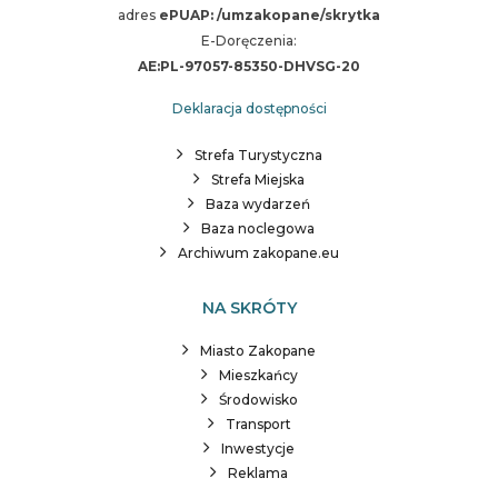
adres
ePUAP: /umzakopane/skrytka
E-Doręczenia:
AE:PL-97057-85350-DHVSG-20
Deklaracja dostępności
Strefa Turystyczna
Strefa Miejska
Baza wydarzeń
Baza noclegowa
Archiwum zakopane.eu
NA SKRÓTY
Miasto Zakopane
Mieszkańcy
Środowisko
Transport
Inwestycje
Reklama