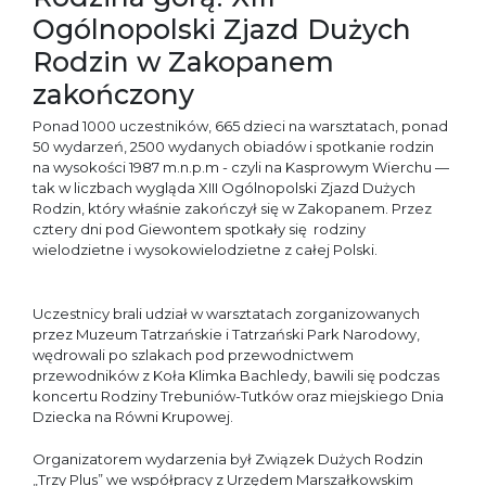
Ogólnopolski Zjazd Dużych
Rodzin w Zakopanem
zakończony
Ponad 1000 uczestników, 665 dzieci na warsztatach, ponad
50 wydarzeń, 2500 wydanych obiadów i spotkanie rodzin
na wysokości 1987 m.n.p.m - czyli na Kasprowym Wierchu —
tak w liczbach wygląda XIII Ogólnopolski Zjazd Dużych
Rodzin, który właśnie zakończył się w Zakopanem. Przez
cztery dni pod Giewontem spotkały się rodziny
wielodzietne i wysokowielodzietne z całej Polski.
Uczestnicy brali udział w warsztatach zorganizowanych
przez Muzeum Tatrzańskie i Tatrzański Park Narodowy,
wędrowali po szlakach pod przewodnictwem
przewodników z Koła Klimka Bachledy, bawili się podczas
koncertu Rodziny Trebuniów-Tutków oraz miejskiego Dnia
Dziecka na Równi Krupowej.
Organizatorem wydarzenia był Związek Dużych Rodzin
„Trzy Plus” we współpracy z Urzędem Marszałkowskim