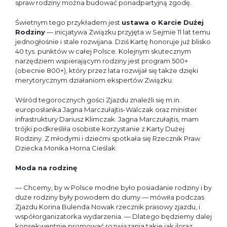
spraw rodziny można budować ponadpartyjną zgodę.
Świetnym tego przykładem jest
ustawa o Karcie Dużej
Rodziny
— inicjatywa Związku przyjęta w Sejmie 11 lat temu
jednogłośnie i stale rozwijana. Dziś Kartę honoruje już blisko
40 tys. punktów w całej Polsce. Kolejnym skutecznym
narzędziem wspierającym rodziny jest program 500+
(obecnie 800+), który przez lata rozwijał się także dzięki
merytorycznym działaniom ekspertów Związku.
Wśród tegorocznych gości Zjazdu znaleźli się m.in.
europosłanka Jagna Marczułajtis-Walczak oraz minister
infrastruktury Dariusz Klimczak. Jagna Marczułajtis, mam
trójki podkreśliła osobiste korzystanie z Karty Dużej
Rodziny. Z młodymi i dziećmi spotkała się Rzecznik Praw
Dziecka Monika Horna Cieślak.
Moda na rodzinę
— Chcemy, by w Polsce modne było posiadanie rodziny i by
duże rodziny były powodem do dumy — mówiła podczas
Zjazdu Korina Bulenda Nowak rzecznik prasowy zjazdu, i
współorganizatorka wydarzenia. — Dlatego będziemy dalej
konsekwentnie promować rozwiązania takie jak iloraz