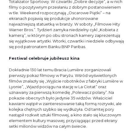
Totalizator Sportowy. W czwartki „Dobre decyzje”, a w nich
filmy o pozytywnym przesłaniu z dobrym postanowieniem
w tle. Weekend rozpoczynają „Oscarowe Piątki” – na
ekranach pojawią się produkcje uhonorowane
najważniejszą statuetką w branży. W soboty „Filmowe Hity
Warner Bros.”. Tydzień zamyka niedzielny cykl „Kobieta z
kamerą”, w którym po obu stronach kamery zaprezentują
się wyjątkowe artystki. Wtorki, czwartki i niedziele odbywają
się pod patronatem Banku BNP Paribas.
Festiwal celebruje jubileusz kina
Dokładnie 130 lat temu Bracia Lumière zorganizowali
pierwszy pokaz filmowy w Paryżu. Wśród wyświetlonych
filmów znalazły się „Wyjście robotników z fabryki Lumière w
Lyonie”, „Wjazd pociągu na stację w La Ciotat” oraz
uznawany za pierwszą komedię „Polewacz polany”. Na
pokazie obecnych było jedynie 35 widzów. Właściciel
kawiarni wątpił w zainteresowanie taką formą rozrywki, ale
kolejka chętnych szybko się wydłużyła. Od tamtej pory
nastąpił rozkwit sztuki filmowej, a kino stało się kluczowym
elementem kultury masowej, przyciągając przed ekrany
setki milionów widzów na całym świecie.