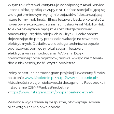
W tym roku festiwal kontynuuje współpracę z Arval Service
Lease Polska, spółką z Grupy BNP Paribas specjalizującą się
w długoterminowym wynajmie pojazdów i dostarczającą
różne formy mobilności. Ekipa festiwalu będzie korzystać z
rowerów elektrycznych w ramach usługi Arval Mobility Hub.
To eko-rozwiązanie będą mieli też okazję testować
pracownicy urzędów miejskich w Giżycku i Zakopanem
dojeżdżając do pracy przez całe wakacje na rowerach
elektrycznych. Dodatkowo, obsługa techniczna będzie
podróżować pomiędzy lokalizacjami festiwalu
elektrycznymi samochodami i VAN-ami. Dzięki
nowoczesnej flocie pojazdów, festiwal – wspólnie z Arval –
dba o niskoemisyjność i czyste powietrze.
Pełny repertuar, harmonogram projekcji i zwiastuny filmów
na stronie
www.kinoletnie.pl
<
http://www.kinoletnie.pl
>
Aktualności, relacje i ciekawostki dostępne na Facebooku i
Instagramie @BNPParibasKinoLetnie
<
https://www.instagram.com/bnpparibaskinoletnie/
>
Wszystkie wydarzenia są bezpłatne, obowiązuje jedynie
bilet wstępu na Molo w Sopocie.