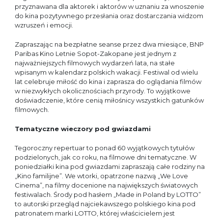
przyznawana dla aktorek i aktorów w uznaniu za wnoszenie
do kina pozytywnego przesłania oraz dostarczania widzom
wzruszeń i emocji.
Zapraszając na bezpłatne seanse przez dwa miesiące, BNP
Paribas Kino Letnie Sopot-Zakopane jest jednym z
najważniejszych filmowych wydarzeń lata, na stałe
wpisanym w kalendarz polskich wakacji. Festiwal od wielu
lat celebruje miłość do kina i zaprasza do oglądania filmów
w niezwykłych okolicznościach przyrody. To wyjątkowe
doświadczenie, które cenią miłośnicy wszystkich gatunków
filmowych.
Tematyczne wieczory pod gwiazdami
Tegoroczny repertuar to ponad 60 wyjątkowych tytułów
podzielonych, jak co roku, na filmowe dni tematyczne. W
poniedziałki kina pod gwiazdami zapraszają całe rodziny na
„Kino familijne”. We wtorki, opatrzone nazwą „We Love
Cinema”, na filmy docenione na największych światowych
festiwalach. Środy pod hasłem „Made in Poland by LOTTO”
to autorski przegląd najciekawszego polskiego kina pod
patronatem marki LOTTO, której właścicielem jest