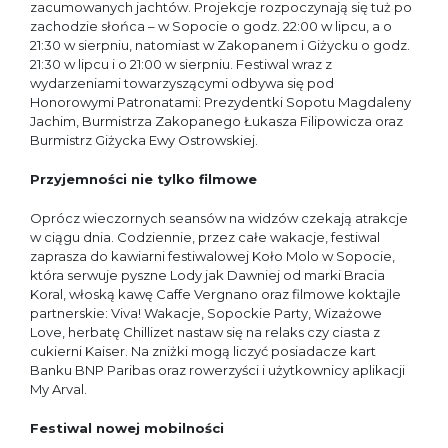
zacumowanych jachtów. Projekcje rozpoczynają się tuż po
zachodzie słońca – w Sopocie o godz. 22:00 w lipcu, a o
21:30 w sierpniu, natomiast w Zakopanem i Giżycku o godz.
21:30 w lipcu i o 21:00 w sierpniu. Festiwal wraz z
wydarzeniami towarzyszącymi odbywa się pod
Honorowymi Patronatami: Prezydentki Sopotu Magdaleny
Jachim, Burmistrza Zakopanego Łukasza Filipowicza oraz
Burmistrz Giżycka Ewy Ostrowskiej.
Przyjemności nie tylko filmowe
Oprócz wieczornych seansów na widzów czekają atrakcje
w ciągu dnia. Codziennie, przez całe wakacje, festiwal
zaprasza do kawiarni festiwalowej Koło Molo w Sopocie,
która serwuje pyszne Lody jak Dawniej od marki Bracia
Koral, włoską kawę Caffe Vergnano oraz filmowe koktajle
partnerskie: Viva! Wakacje, Sopockie Party, Wizażowe
Love, herbatę Chillizet nastaw się na relaks czy ciasta z
cukierni Kaiser. Na zniżki mogą liczyć posiadacze kart
Banku BNP Paribas oraz rowerzyści i użytkownicy aplikacji
My Arval.
Festiwal nowej mobilności