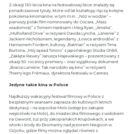
Z okazji 130-lecia kina na festiwalowej liście znalazły się
ponadczasowe tytuły, które od lat kształtują i łączą kolejne
pokolenia kinomanów, w tym m.in.: „Nóż w wodzie” –
pierwszy polski film nominowany do Oscara, „Masz
wiadomość” z Tomem Hanksem i Meg Ryan, „Amelia”,
„Mulholland Drive” w reżyserii Davida Lyncha, „Lśnienie” z
Jackiem Nicholsonem, legendarny „Łowca androidów” z
Harrisonem Fordem, kultowy „Batman” w reżyserii Tima
Burtona, „Mój sąsiad Totoro” z japońskiego Studia Ghibli,
„Zaklęte Rewiry” Janusza Majewskiego – prezentowany z
okazji 50. rocznicy premiery – oraz wyjątkowy dokument
„Bracia Lumière. Tak narodziło się kino” w reżyserii
Thierry’ego Frémaux, dyrektora festiwalu w Cannes.
Jedyne takie kina w Polsce
Najdłuższy wakacyjny festiwal filmowy w Polsce z
bezpłatnymi seansami zaprasza do kultowych letnich
destynacji – na sopockie Molo (wstęp po zakupie
wejściówki na Molo), do miasteczka filmowego z widokiem
na Giewont, tuż przy zakopiańskich Krupówkach, a we
wtorki i środy do Ekomariny nad jeziorem Niegocin w
Giżycku, gdzie filmy można oglądać również z