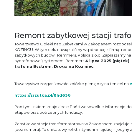
Remont zabytkowej stacji tra
Towarzystwo Opieki nad Zabytkami w Zakopanem rozpoczę
KOZIŃCU. W tym celu nawiązaliśmy współpracę z firmą ren
zabytkowych budowli Remmers. Polska z o.o. Zapraszamy na 
hydrofobowej) systemem Remmers
4 lipca
2025 (piątek) 
trafo na Bystrem, Droga na Koziniec.
Towarzystwo zorganizowało zbiórkę pieniędzy na ten cel na
https://zrzutka.pl/8hd636
Pod tym linkiem znajdziecie Państwo wszelkie informacje dotyc
etapów oraz potrzebnych funduszy.
Zabytkowa stacja transformatorowa w Zakopanem znajduje się
(bez numeru). To unikatowy relikt inżynierii miejskiej – jedy