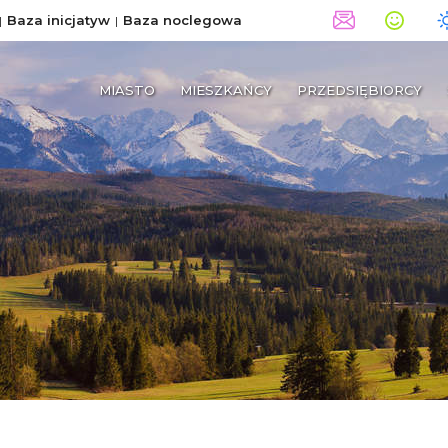
Baza inicjatyw
Baza noclegowa
MIASTO
MIESZKAŃCY
PRZEDSIĘBIORCY