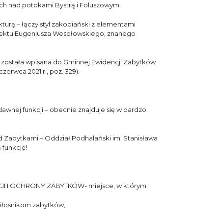
nych nad potokami Bystrą i Foluszowym.
turą – łączy styl zakopiański z elementami
jektu Eugeniusza Wesołowskiego, znanego
1 została wpisana do Gminnej Ewidencji Zabytków
zerwca 2021 r., poz. 329).
dawnej funkcji – obecnie znajduje się w bardzo
 Zabytkami – Oddział Podhalański im. Stanisława
 funkcję!
I I OCHRONY ZABYTKÓW- miejsce, w którym:
miłośnikom zabytków,