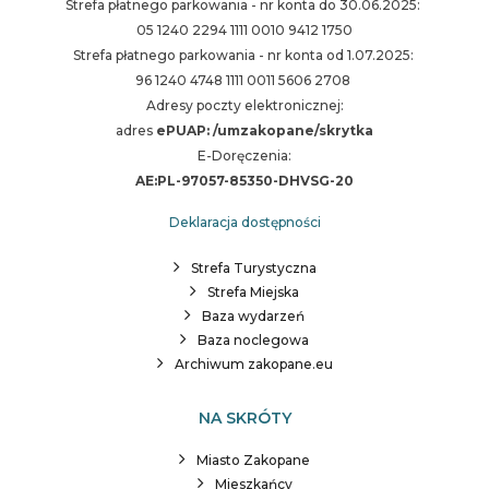
Strefa płatnego parkowania - nr konta do 30.06.2025:
05 1240 2294 1111 0010 9412 1750
Strefa płatnego parkowania - nr konta od 1.07.2025:
96 1240 4748 1111 0011 5606 2708
Adresy poczty elektronicznej:
adres
ePUAP: /umzakopane/skrytka
E-Doręczenia:
AE:PL-97057-85350-DHVSG-20
Deklaracja dostępności
Strefa Turystyczna
Strefa Miejska
Baza wydarzeń
Baza noclegowa
Archiwum zakopane.eu
NA SKRÓTY
Miasto Zakopane
Mieszkańcy