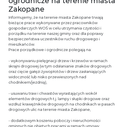
ogrodnicze na terenie miasta
Zakopane
Informujemy, że na terenie miasta Zakopane trwają
bieżące prace wykonywane przez pracowników
gospodarczych WOŚ w celu utrzymania czystości i
porządku na terenie naszej gminy oraz dla poprawy
bezpieczeństwa uczestników ruchu drogowego i
mieszkańców.
Prace porządkowe i ogrodnicze polegają na:
- wykonywaniu pielęgnacji drzew i krzewów w ramach
skrajni drogowej (w tym odsłanianie znaków drogowych
oraz cięcie gałęzi żywopłotów i drzew zasłaniających
widoczność lub nisko przewieszonych nad
chodnikiem/jezdnią),
- usuwaniu traw i chwastów wyrastających wokół
elementów drogowych t.j. lampy i słupki drogowe oraz
wzdłuż krawężników drogowych na chodnikach w pasach
drogowych ulic na terenie miasta Zakopane,
- dodatkowym koszeniu poboczy i nieruchomości
gminnych nie objętych pracami w ramach umowy