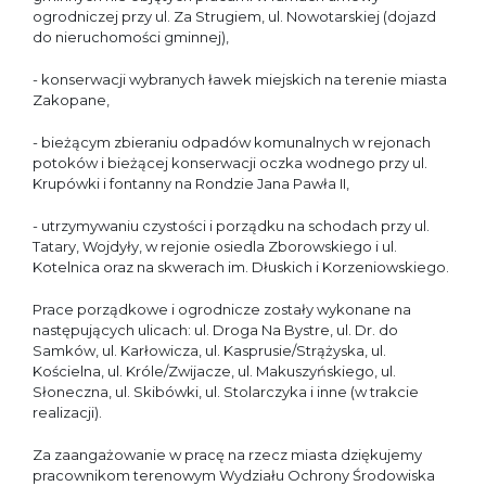
ogrodniczej przy ul. Za Strugiem, ul. Nowotarskiej (dojazd
do nieruchomości gminnej),
- konserwacji wybranych ławek miejskich na terenie miasta
Zakopane,
- bieżącym zbieraniu odpadów komunalnych w rejonach
potoków i bieżącej konserwacji oczka wodnego przy ul.
Krupówki i fontanny na Rondzie Jana Pawła II,
- utrzymywaniu czystości i porządku na schodach przy ul.
Tatary, Wojdyły, w rejonie osiedla Zborowskiego i ul.
Kotelnica oraz na skwerach im. Dłuskich i Korzeniowskiego.
Prace porządkowe i ogrodnicze zostały wykonane na
następujących ulicach: ul. Droga Na Bystre, ul. Dr. do
Samków, ul. Karłowicza, ul. Kasprusie/Strążyska, ul.
Kościelna, ul. Króle/Zwijacze, ul. Makuszyńskiego, ul.
Słoneczna, ul. Skibówki, ul. Stolarczyka i inne (w trakcie
realizacji).
Za zaangażowanie w pracę na rzecz miasta dziękujemy
pracownikom terenowym Wydziału Ochrony Środowiska