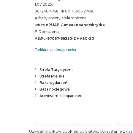
1.07.2025:
96 1240 4748 1111 0011 5606 2708
Adresy poczty elektronicznej:
adres
ePUAP: /umzakopane/skrytka
E-Doręczenia:
AE:PL-97057-85350-DHVSG-20
Deklaracja dostępności
Strefa Turystyczna
Strefa Miejska
Baza wydarzeń
Baza noclegowa
Archiwum zakopane.eu
© Zakopane. Wszystkie prawa zastrzeżone.
Design by
Wykonanie:
ESC SA
-
Aplikacje i strony interne
Używamy plików cookies, by ułatwić korzystanie z nasz
A.