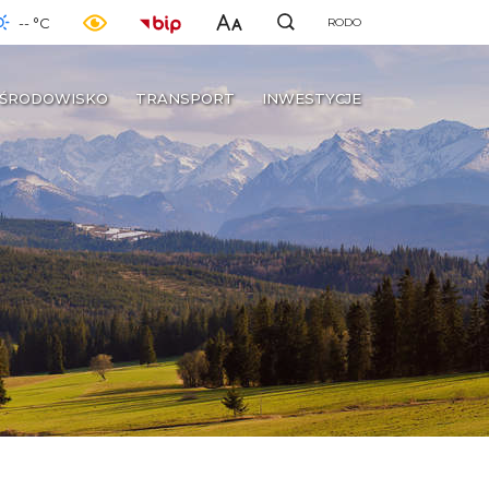
-- °C
RODO
ŚRODOWISKO
TRANSPORT
INWESTYCJE