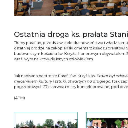
Ostatnia droga ks. prałata Stan
Tłumy parafian, przedstawiciele duchowieństwa i władz sam
ostatniej drodze na zakopiański cmentarz księdzu prałatowi S
budowniczym kościoła św. Krzyża, honorowym obywatelem
wrażliwym na krzywdę innych człowiekiem.
Jak napisano na stronie Parafii Św. Krzyża
Ks. Prałat był czł
miłośnikiem kultury i sztuki, otwartym na drugiego.
I tak za
pogrzebowych 27 czerwca i mszy koncelebrowanej pod przew
(APM)