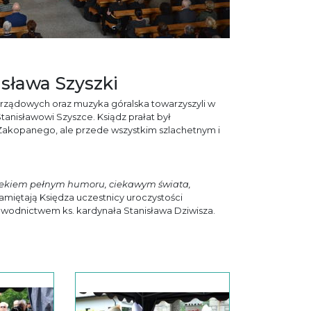
isława Szyszki
orządowych oraz muzyka góralska towarzyszyli w
tanisławowi Szyszce. Ksiądz prałat był
 Zakopanego
, ale przede wszystkim szlachetnym i
owiekiem pełnym humoru, ciekawym świata,
pamiętają Księdza uczestnicy uroczystości
odnictwem ks. kardynała Stanisława Dziwisza.