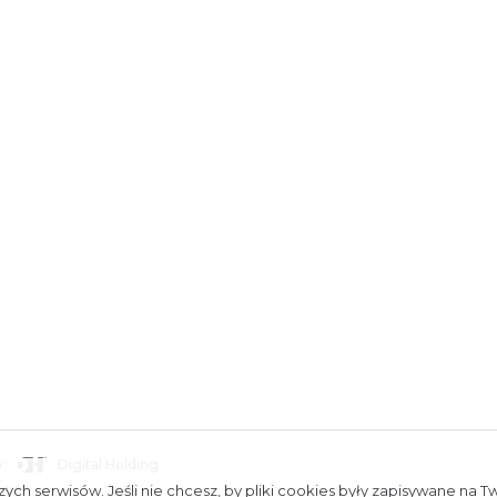
:
Digital Holding
towe
ych serwisów. Jeśli nie chcesz, by pliki cookies były zapisywane na T