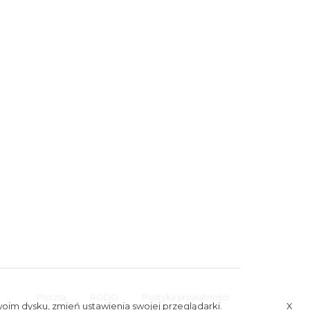
Poczta
RODO
Polityka prywatności
woim dysku, zmień ustawienia swojej przeglądarki.
X