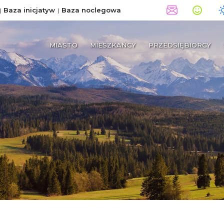
Baza inicjatyw
Baza noclegowa
MIASTO
MIESZKAŃCY
PRZEDSIĘBIORCY