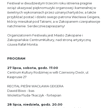
Festiwal w dwudziestym trzecim roku istnienia pragnie
wciąż ukazywać pięknomuzyki organowej i kameralnej w
świetnych wykonaniach przez uznanychartystów, a także
przybliżać postać i dzieło swego patrona Wacława Geigera,
którzy mieszkał pod Tatrami, a w Zakopanem czerpałswoje
natchnienie. Serdeczniezapraszamy!
Organizatorem Festiwalu jest Miasto Zakopane i
Zakopiańskie CentrumKultury, nad stroną artystyczną
czuwa Rafał Monita.
PROGRAM
27 lipca, sobota, godz. 17.00
Centrum Kultury Rodzimej w willi Czerwony Dwór, ul.
Kasprusie 27
RECITAL PIEŚNI WACŁAWA GEIGERA
Dawid Biwo - bas
Wioletta Fluda-Tkaczyk - fortepian
28 lipca, niedziela, godz. 20.00