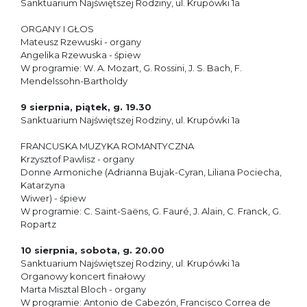
Sanktuarium Najświętszej Rodziny, ul. Krupówki 1a
ORGANY I GŁOS
Mateusz Rzewuski - organy
Angelika Rzewuska - śpiew
W programie: W. A. Mozart, G. Rossini, J. S. Bach, F.
Mendelssohn-Bartholdy
9 sierpnia, piątek, g. 19.30
Sanktuarium Najświętszej Rodziny, ul. Krupówki 1a
FRANCUSKA MUZYKA ROMANTYCZNA
Krzysztof Pawlisz - organy
Donne Armoniche (Adrianna Bujak-Cyran, Liliana Pociecha,
Katarzyna
Wiwer) - śpiew
W programie: C. Saint-Saëns, G. Fauré, J. Alain, C. Franck, G.
Ropartz
10 sierpnia, sobota, g. 20.00
Sanktuarium Najświętszej Rodziny, ul. Krupówki 1a
Organowy koncert finałowy
Marta Misztal Bloch - organy
W programie: Antonio de Cabezón, Francisco Correa de