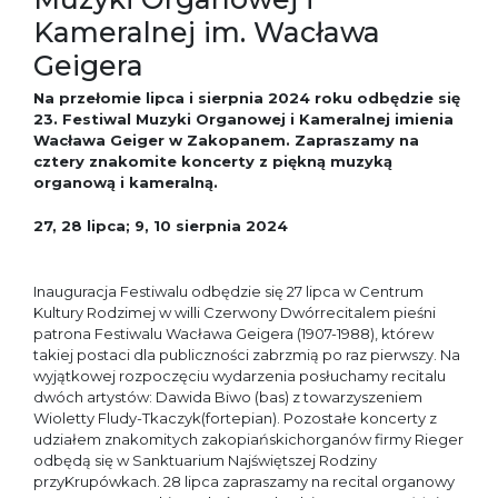
Kameralnej im. Wacława
Geigera
Na przełomie lipca i sierpnia 2024 roku odbędzie się
23. Festiwal Muzyki Organowej i Kameralnej imienia
Wacława Geiger w Zakopanem. Zapraszamy na
cztery znakomite koncerty z piękną muzyką
organową i kameralną.
27, 28 lipca; 9, 10 sierpnia 2024
Inauguracja Festiwalu odbędzie się 27 lipca w Centrum
Kultury Rodzimej w willi Czerwony Dwórrecitalem pieśni
patrona Festiwalu Wacława Geigera (1907-1988), którew
takiej postaci dla publiczności zabrzmią po raz pierwszy. Na
wyjątkowej rozpoczęciu wydarzenia posłuchamy recitalu
dwóch artystów: Dawida Biwo (bas) z towarzyszeniem
Wioletty Fludy-Tkaczyk(fortepian). Pozostałe koncerty z
udziałem znakomitych zakopiańskichorganów firmy Rieger
odbędą się w Sanktuarium Najświętszej Rodziny
przyKrupówkach. 28 lipca zapraszamy na recital organowy