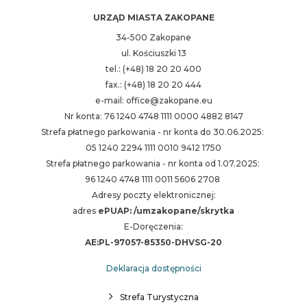
URZĄD MIASTA ZAKOPANE
34-500 Zakopane
ul. Kościuszki 13
tel.: (+48) 18 20 20 400
fax.: (+48) 18 20 20 444
e-mail: office@zakopane.eu
Nr konta: 76 1240 4748 1111 0000 4882 8147
Strefa płatnego parkowania - nr konta do 30.06.2025:
05 1240 2294 1111 0010 9412 1750
Strefa płatnego parkowania - nr konta od 1.07.2025:
96 1240 4748 1111 0011 5606 2708
Adresy poczty elektronicznej:
adres
ePUAP: /umzakopane/skrytka
E-Doręczenia:
AE:PL-97057-85350-DHVSG-20
Deklaracja dostępności
Strefa Turystyczna