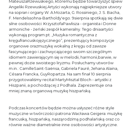
MateuszaRzewuskiego, któremu będzie towarzyszyć śpiew
Angeliki Rzewuskiej.Artyści wykonają najpiękniejsze utwory
na sopran i organy W. A.Mozarta, G. Rossiniego, J. S. Bacha,
F. Mendelssohna-Bartholdy'ego. 9sierpnia spotkają się dwie
silne osobowości: KrzysztofaPawlisza - organista i Donne
armoniche - żeński zespół kameralny. Tego dniaartyści
wykonają program pt. „Muzyka romantyczna z
kręgufrancuskojęzycznego”, prezentujący kompozycje
organowe orazmuzykę wokalną z kręgu od zawsze
fascynującego i zachwycającego swoim szczególnym
idiomem zawierającym się w melodii, harmonii,barwie, w
pewnej dozie swoistego liryzmu. Posłuchamy utworów
m.in.: CamilleSaint-Saënsa, Gabriela Fauré, Jehana Alaina,
Césara Francka, GuyRopartza. Na sam finał 10 sierpnia
przygotowaliśmy recital MartyMisztal Bloch - artystki z
Hiszpanii, a pochodzącej z Podhala. Zaprezentuje ona
mniej znaną organową muzykę hiszpańską.
Podczas koncertów będzie można usłyszeć różne style
muzyczne w twórczości patrona Wacława Geigera: muzykę
francuską, hiszpańską, nasząrodzimą podhalańską oraz co
równie ważne diametralnie inne osobowości artystyczne.