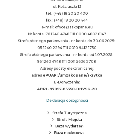
ul. Kościuszki 13
tel.: (+48) 18 20 20 400
fax.: (+48) 18 20 20 444
e-mail: office@zakopane.eu
Nr konta: 76 1240 4748 1111 0000 4882 8147
Strefa płatnego parkowania - nr konta do 30.06.2025:
05 1240 2294 1111 0010 9412 1750
Strefa płatnego parkowania - nr konta od 1.07.2025:
96 1240 4748 1111 0011 5606 2708
Adresy poczty elektronicznej:
adres
ePUAP: /umzakopane/skrytka
E-Doręczenia:
AE:PL-97057-85350-DHVSG-20
Deklaracja dostępności
Strefa Turystyczna
Strefa Miejska
Baza wydarzeń
Baza noclegowa