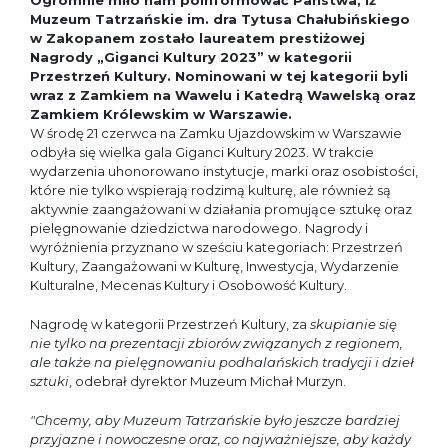
Ogromnie miło nam poinformować Państwa, iż
Muzeum Tatrzańskie im. dra Tytusa Chałubińskiego
w Zakopanem zostało laureatem prestiżowej
Nagrody „Giganci Kultury 2023”
w kategorii
Przestrzeń Kultury. Nominowani w tej kategorii byli
wraz z Zamkiem na Wawelu i Katedrą Wawelską oraz
Zamkiem Królewskim w Warszawie.
W środę 21 czerwca na Zamku Ujazdowskim w Warszawie
odbyła się wielka gala Giganci Kultury 2023. W trakcie
wydarzenia uhonorowano instytucje, marki oraz osobistości,
które nie tylko wspierają rodzimą kulturę, ale również są
aktywnie zaangażowani w działania promujące sztukę oraz
pielęgnowanie dziedzictwa narodowego.
Nagrody i
wyróżnienia przyznano w sześciu kategoriach: Przestrzeń
Kultury, Zaangażowani w Kulturę, Inwestycja, Wydarzenie
Kulturalne, Mecenas Kultury i Osobowość Kultury.
Nagrodę w kategorii Przestrzeń Kultury, za
skupianie się
nie tylko na prezentacji zbiorów związanych z regionem,
ale także na pielęgnowaniu podhalańskich tradycji i dzieł
sztuki
, odebrał dyrektor Muzeum Michał Murzyn.
"Chcemy, aby Muzeum Tatrzańskie było jeszcze bardziej
przyjazne i nowoczesne oraz, co najważniejsze, aby każdy