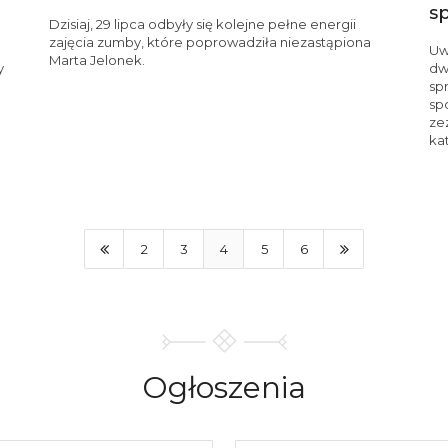
s
Dzisiaj, 29 lipca odbyły się kolejne pełne energii
zajęcia zumby, które poprowadziła niezastąpiona
Uw
Marta Jelonek.
y
dw
sp
sp
ze
ka
2
3
4
5
6
Ogłoszenia