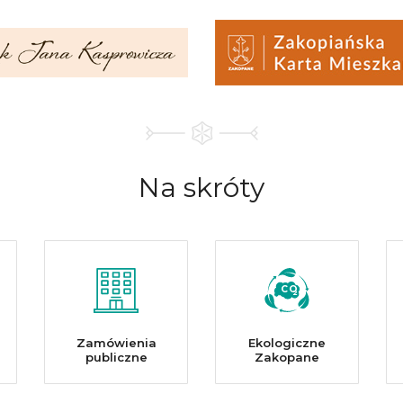
Na
skróty
CO
2
Zamówienia
Ekologiczne
publiczne
Zakopane