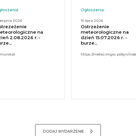
łoszenia
Ogłoszenia
 lipca 2026
14 lipca 2026
strzeżenie
Ostrzeżenie
eteorologiczne na
meteorologiczne na
ień 15.07.2026 r. -
dzień 14.07.2026 r. –
rze...
burze...
tps://meteo.imgw.pl/dyn/index.html#osmet=true&os...
Od godz. 13:00 do godz. 23:00
dnia 14.07.2026 prognozuje się
burze. Możliwe są porywy wiat
do 70 km/h i opady...
DODAJ WYDARZENIE