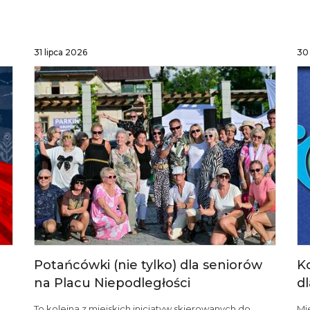
31 lipca 2026
30 
Potańcówki (nie tylko) dla seniorów
K
na Placu Niepodległości
dl
To kolejna z miejskich inicjatyw skierowanych do
Mi