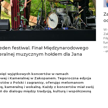
Z
o
W 
Za
Fi
fu
oc
jeden festiwal. Finał Międzynarodowego
- e
eralnej muzycznym hołdem dla Jana
ewięć wyjątkowych koncertów w ramach
wej i Kameralnej w Zakopanem.
Tegoroczna edycja
ystów z Polski i zagranicy, oferując melomanom
, kameralną i wokalną. Każdy z koncertów miał swój
ń do dialogu między tradycją, kulturą i współczesną