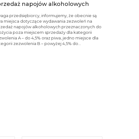
przedaż napojów alkoholowych
aga przedsiębiorcy, informujemy, że obecnie są
a miejsca dotyczące wydawania zezwoleń na
rzedaż napojów alkoholowych przeznaczonych do
ożycia poza miejscem sprzedaży dla kategorii
zwolenia A – do 4,5% oraz piwa, jedno miejsce dla
tegorii zezwolenia B – powyżej 4,5% do...