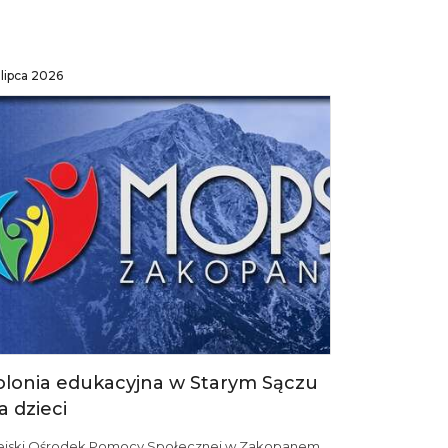
lipca 2026
olonia edukacyjna w Starym Sączu
a dzieci
ejski Ośrodek Pomocy Społecznej w Zakopanem