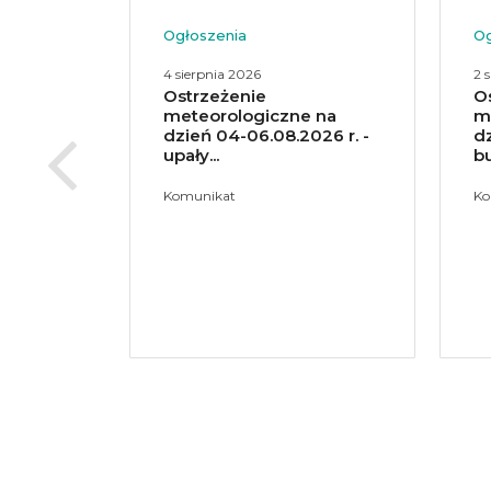
Ogłoszenia
Og
2 sierpnia 2026
15
Ostrezeżenie
O
 na
meteorologiczne na
m
026 r. -
dzień 2.08.2026 r. -
dz
burze...
bu
Komunikat
ht