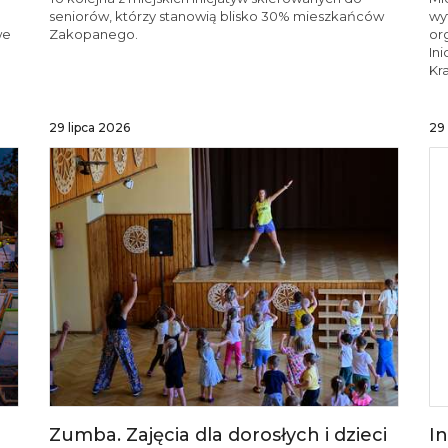
seniorów, którzy stanowią blisko 30% mieszkańców
wy
we
Zakopanego.
or
In
Kr
29 lipca 2026
29 
Zumba. Zajęcia dla dorosłych i dzieci
I