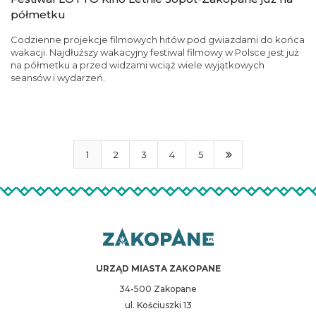
półmetku
Codzienne projekcje filmowych hitów pod gwiazdami do końca
wakacji. Najdłuższy wakacyjny festiwal filmowy w Polsce jest już
na półmetku a przed widzami wciąż wiele wyjątkowych
seansów i wydarzeń.
1
2
3
4
5
URZĄD MIASTA ZAKOPANE
34-500 Zakopane
ul. Kościuszki 13