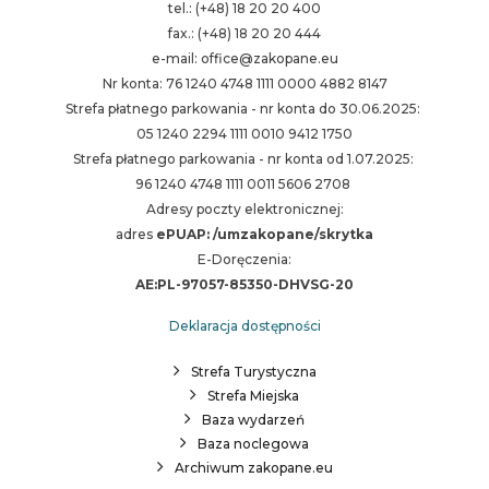
tel.: (+48) 18 20 20 400
fax.: (+48) 18 20 20 444
e-mail: office@zakopane.eu
Nr konta: 76 1240 4748 1111 0000 4882 8147
Strefa płatnego parkowania - nr konta do 30.06.2025:
05 1240 2294 1111 0010 9412 1750
Strefa płatnego parkowania - nr konta od 1.07.2025:
96 1240 4748 1111 0011 5606 2708
Adresy poczty elektronicznej:
adres
ePUAP: /umzakopane/skrytka
E-Doręczenia:
AE:PL-97057-85350-DHVSG-20
Deklaracja dostępności
Strefa Turystyczna
Strefa Miejska
Baza wydarzeń
Baza noclegowa
Archiwum zakopane.eu