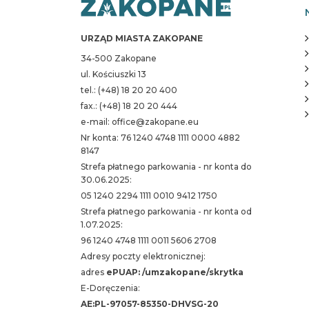
URZĄD MIASTA ZAKOPANE
34-500 Zakopane
ul. Kościuszki 13
tel.: (+48) 18 20 20 400
fax.: (+48) 18 20 20 444
e-mail: office@zakopane.eu
Nr konta: 76 1240 4748 1111 0000 4882
8147
Strefa płatnego parkowania - nr konta do
30.06.2025:
05 1240 2294 1111 0010 9412 1750
Strefa płatnego parkowania - nr konta od
1.07.2025:
96 1240 4748 1111 0011 5606 2708
Adresy poczty elektronicznej:
adres
ePUAP: /umzakopane/skrytka
E-Doręczenia:
AE:PL-97057-85350-DHVSG-20