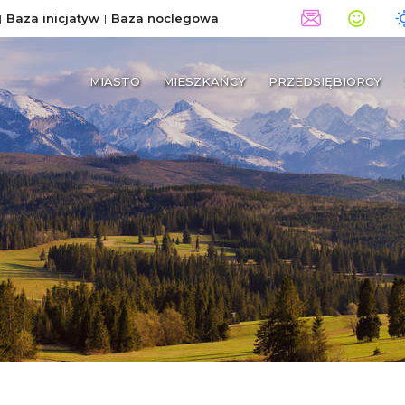
Baza inicjatyw
Baza noclegowa
MIASTO
MIESZKAŃCY
PRZEDSIĘBIORCY