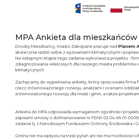
MPA Ankieta dla mieszkańców
Drodzy Mieszkańcy, miasto Zakopane pracuje nad
Planem A
skutecznie radzić sobie z wyzwaniami klimatycznymi i poprawi
Na wstępnym etapie tego zadania wykonawca projektu - firm
zdiagnozowania właściwych dla naszego miasta problemów 
klimatycznych.
Zachęcamy do wypełniania ankiety, którą opracowała firma FP
rzecz zrównoważonego rozwoju, analizami i ocenami oddziaływ
zrównoważonego rozwoju dla miast i gmin, a także projektami 
Ankieta do MPA odpowiada wymaganiom zgodności projektu z
zapisami umowy o dofinansowanie nr FENX.02.04-IW.01-0009/2
zadanie tj. z Narodowym Funduszem Ochrony Środowiska i G
Gmina nie ma wpływu na treść pytań ani nie ma możliwosci ic