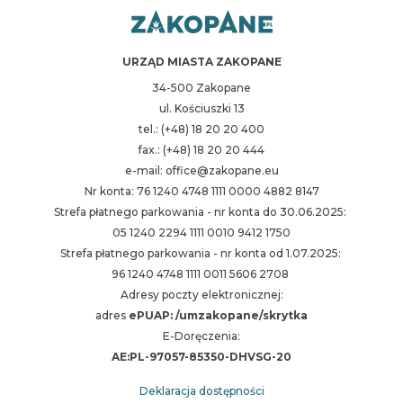
URZĄD MIASTA ZAKOPANE
34-500 Zakopane
ul. Kościuszki 13
tel.: (+48) 18 20 20 400
fax.: (+48) 18 20 20 444
e-mail: office@zakopane.eu
Nr konta: 76 1240 4748 1111 0000 4882 8147
Strefa płatnego parkowania - nr konta do 30.06.2025:
05 1240 2294 1111 0010 9412 1750
Strefa płatnego parkowania - nr konta od 1.07.2025:
96 1240 4748 1111 0011 5606 2708
Adresy poczty elektronicznej:
adres
ePUAP: /umzakopane/skrytka
E-Doręczenia:
AE:PL-97057-85350-DHVSG-20
Deklaracja dostępności