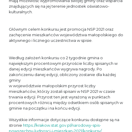
mają możliwość wypromowania swojej gminy oraz wsparcia
znajdujących się na jej terenie jednostek oświatowo-
kulturalnych.
Głównym celem konkursu jest promocja NSP 2021 oraz
zachęcenie mieszkańców województwa małopolskiego do
aktywnego i licznego uczestnictwa w spisie.
Według założeń konkursu co 2 tygodnie gmina o
największym procentowym przyroście liczby spisanych w
danej edycji mieszkańców wygrywa nagrody. Po
zakończeniu danej edycji, obliczony zostanie dla każdej
gminy
w województwie małopolskim przyrost liczby
mieszkańców, którzy zostali spisani w NSP 2021 w czasie
trwania edycji. Przyrost ten jest wyrażoną w punktach
procentowych różnicą między odsetkiem osób spisanych w
gminie na początku i na końcu edycji.
Wszystkie informacje dotyczące konkursu dostępne są na
stronie
https://krakow.stat.gov.pl/narodowy-spis-
powszechny-ludnosci-i-mieszkan-2021/konkursy/