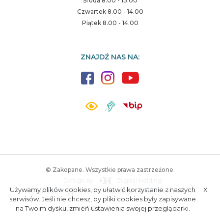
Środa 8.00 - 13.00
Czwartek 8.00 - 14.00
Piątek 8.00 - 14.00
ZNAJDŹ NAS NA:
© Zakopane. Wszystkie prawa zastrzeżone.
Design by:
Digital Holding
Używamy plików cookies, by ułatwić korzystanie z naszych
X
Wykonanie:
ESC SA
-
Aplikacje i strony internetowe
A.
S.
serwisów. Jeśli nie chcesz, by pliki cookies były zapisywane
na Twoim dysku, zmień ustawienia swojej przeglądarki.
Poczta
RODO
Polityka prywatności