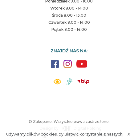
Poniedziałek 9.00 - 16.00
Wtorek 8.00 - 14.00
Środa 8.00 - 13.00
Czwartek 8.00 - 14.00
Piątek 8.00 - 14.00
ZNAJDŹ NAS NA:
© Zakopane. Wszystkie prawa zastrzeżone.
Design by:
Digital Holding
Używamy plików cookies, by ułatwić korzystanie z naszych
X
Wykonanie:
ESC SA
-
Aplikacje i strony internetowe
A.
S.