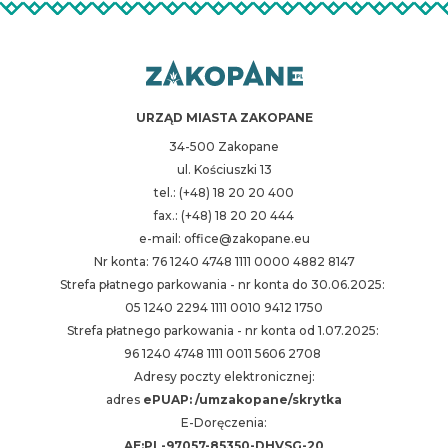
URZĄD MIASTA ZAKOPANE
34-500 Zakopane
ul. Kościuszki 13
tel.: (+48) 18 20 20 400
fax.: (+48) 18 20 20 444
e-mail: office@zakopane.eu
Nr konta: 76 1240 4748 1111 0000 4882 8147
Strefa płatnego parkowania - nr konta do 30.06.2025:
05 1240 2294 1111 0010 9412 1750
Strefa płatnego parkowania - nr konta od 1.07.2025:
96 1240 4748 1111 0011 5606 2708
Adresy poczty elektronicznej:
adres
ePUAP: /umzakopane/skrytka
E-Doręczenia:
AE:PL-97057-85350-DHVSG-20