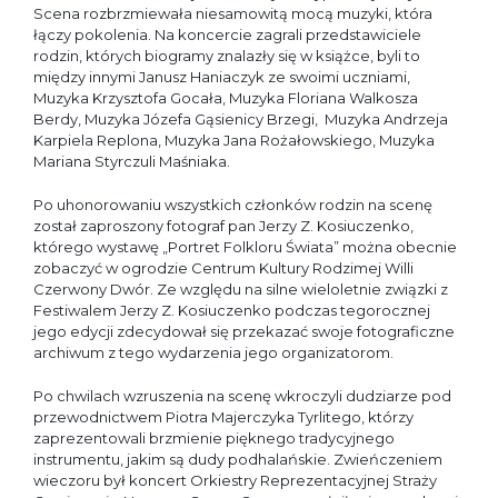
Scena rozbrzmiewała niesamowitą mocą muzyki, która
łączy pokolenia. Na koncercie zagrali przedstawiciele
rodzin, których biogramy znalazły się w książce, byli to
między innymi Janusz Haniaczyk ze swoimi uczniami,
Muzyka Krzysztofa Gocała, Muzyka Floriana Walkosza
Berdy, Muzyka Józefa Gąsienicy Brzegi, Muzyka Andrzeja
Karpiela Replona, Muzyka Jana Rożałowskiego, Muzyka
Mariana Styrczuli Maśniaka.
Po uhonorowaniu wszystkich członków rodzin na scenę
został zaproszony fotograf pan Jerzy Z. Kosiuczenko,
którego wystawę „Portret Folkloru Świata” można obecnie
zobaczyć w ogrodzie Centrum Kultury Rodzimej Willi
Czerwony Dwór. Ze względu na silne wieloletnie związki z
Festiwalem Jerzy Z. Kosiuczenko podczas tegorocznej
jego edycji zdecydował się przekazać swoje fotograficzne
archiwum z tego wydarzenia jego organizatorom.
Po chwilach wzruszenia na scenę wkroczyli dudziarze pod
przewodnictwem Piotra Majerczyka Tyrlitego, którzy
zaprezentowali brzmienie pięknego tradycyjnego
instrumentu, jakim są dudy podhalańskie. Zwieńczeniem
wieczoru był koncert Orkiestry Reprezentacyjnej Straży