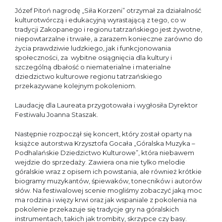
Józef Pitoń nagrodę „Siła Korzeni” otrzymał za działalność
kulturotwórczą i edukacyjną wyrastającą z tego, co w
tradycji Zakopanego i regionu tatrzańskiego jest żywotne,
niepowtarzalne i trwałe, a zarazem konieczne zarówno do
życia prawdziwie ludzkiego, jak i funkcjonowania
społeczności, za wybitne osiągnięcia dla kultury i
szczególną dbałość o niematerialne i materialne
dziedzictwo kulturowe regionu tatrzańskiego
przekazywane kolejnym pokoleniom.
Laudację dla Laureata przygotowała i wygłosiła Dyrektor
Festiwalu Joanna Staszak.
Następnie rozpoczął się koncert, który został oparty na
książce autorstwa Krzysztofa Gocała „Góralska Muzyka –
Podhalańskie Dziedzictwo Kulturowe”, która niebawem
wejdzie do sprzedaży. Zawiera ona nie tylko melodie
góralskie wraz z opisem ich powstania, ale również krótkie
biogramy muzykantów, śpiewaków, tonecników i autorów
słów. Na festiwalowej scenie mogliśmy zobaczyć jaką moc
ma rodzina i więzy krwi oraz jak wspaniale z pokolenia na
pokolenie przekazuje się tradycje gry na góralskich
instrumentach, takich jak trombity, skrzypce czy basy.