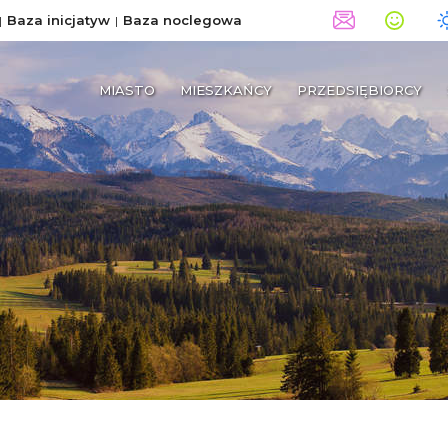
Baza inicjatyw
Baza noclegowa
MIASTO
MIESZKAŃCY
PRZEDSIĘBIORCY