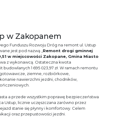
tup w Zakopanem
ego Funduszu Rozwoju Dróg na remont ul. Ustup
wane jest pod nazwą „
Remont drogi gminnej
,51 w miejscowości Zakopane, Gmina Miasto
umowa z wykonawcą. Ostateczna kwota
ót budowlanych 1 695 023,97 zł. W ramach remontu
ygotowawcze, ziemne, rozbiórkowe,
nanie nawierzchni jezdni, chodników,
kończeniowych.
iasta a przede wszystkim poprawę bezpieczeństwa
ca Ustup, licznie uczęszczana zarówno przez
zejazd stanie się płynny i komfortowy. Celem
ikacji oraz przepustowości jezdni.