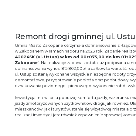
Remont drogi gminnej ul. Us
Gmina Miasto Zakopane otrzymała dofinansowanie z Rządow
w Zakopanem w ramach naboru na 2023 rok. Zadanie realizo
420245K (ul. Ustup) w km od 00+075,00 do km 01+029
Zakopane
”. Na realizację zadania została już podpisana 
dofinansowania wynosi 815 802,00 zł a całkowita wartość rob
ul. Ustup zostaną wykonane wszystkie niezbędne roboty prz
demontażowe, przygotowanie podłoża oraz podbudowy, wyko
oznakowania poziomego i pionowego, wykonanie robót wy
Inwestycja ma na celu poprawę komfortu jazdy, wizerunku m
jazdy zmotoryzowanych użytkowników drogi, jak również. Uli
mieszkańców, jak i turystów, stanie się wizytówką miasta a pr
realizacji inwestycji jest również zapewnienie sprawnej komun