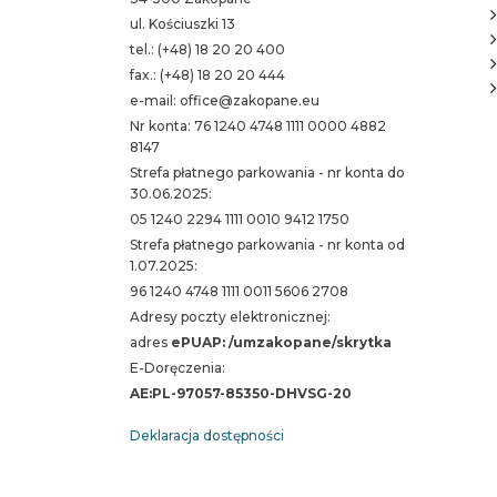
ul. Kościuszki 13
tel.: (+48) 18 20 20 400
fax.: (+48) 18 20 20 444
e-mail: office@zakopane.eu
Nr konta: 76 1240 4748 1111 0000 4882
8147
Strefa płatnego parkowania - nr konta do
30.06.2025:
05 1240 2294 1111 0010 9412 1750
Strefa płatnego parkowania - nr konta od
1.07.2025:
96 1240 4748 1111 0011 5606 2708
Adresy poczty elektronicznej:
adres
ePUAP: /umzakopane/skrytka
E-Doręczenia:
AE:PL-97057-85350-DHVSG-20
Deklaracja dostępności