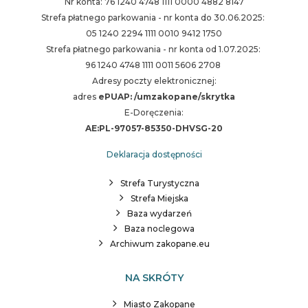
Nr konta: 76 1240 4748 1111 0000 4882 8147
Strefa płatnego parkowania - nr konta do 30.06.2025:
05 1240 2294 1111 0010 9412 1750
Strefa płatnego parkowania - nr konta od 1.07.2025:
96 1240 4748 1111 0011 5606 2708
Adresy poczty elektronicznej:
adres
ePUAP: /umzakopane/skrytka
E-Doręczenia:
AE:PL-97057-85350-DHVSG-20
Deklaracja dostępności
Strefa Turystyczna
Strefa Miejska
Baza wydarzeń
Baza noclegowa
Archiwum zakopane.eu
NA SKRÓTY
Miasto Zakopane