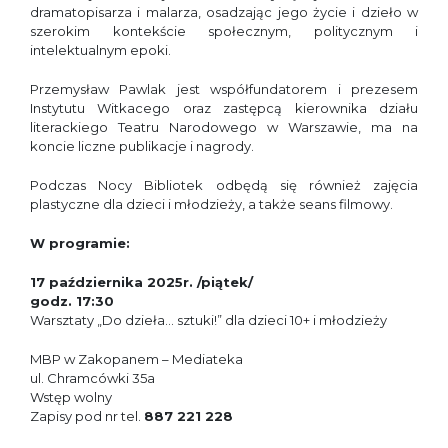
dramatopisarza i malarza, osadzając jego życie i dzieło w
szerokim kontekście społecznym, politycznym i
intelektualnym epoki.
Przemysław Pawlak jest współfundatorem i prezesem
Instytutu Witkacego oraz zastępcą kierownika działu
literackiego Teatru Narodowego w Warszawie, ma na
koncie liczne publikacje i nagrody.
Podczas Nocy Bibliotek odbędą się również zajęcia
plastyczne dla dzieci i młodzieży, a także seans filmowy.
W programie:
17 października 2025r. /piątek/
godz. 17:30
Warsztaty „Do dzieła… sztuki!” dla dzieci 10+ i młodzieży
MBP w Zakopanem – Mediateka
ul. Chramcówki 35a
Wstęp wolny
Zapisy pod nr tel.
887 221 228