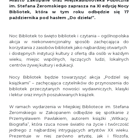
Miasto Zakopane oraz MiejskaBiblioteka Publiczna
im. Stefana Żeromskiego zaprasza na XI edycję Nocy
Bibliotek, która w tym roku odbędzie się 17
października pod hasłem
„Do dzieła!”.
Noc Bibliotek to święto bibliotek i czytania – ogólnopolska
akcja w niekonwencjonalny sposób zachęcająca do
korzystania z zasobów bibliotek jako najbardziej otwartych
i dostępnych instytucji kultury z ofertą dla osób w każdym
wieku, miejsc wspólnych, łączących ludzi, lokalnych
centrów żywej kultury i edukacji.
Nocy Bibliotek będzie towarzyszyć akcja „Podziel się
książkami” – zachęcająca czytelników do przynoszenia do
bibliotek przeczytanych nowości wydawniczych, klasyki
i lektur oraz innych poszukiwanych książek.
W ramach wydarzenia w Miejskiej Bibliotece im. Stefana
Żeromskiego w Zakopanem odbędzie się spotkanie z
Przemysławem Pawlakiem, autorem książki „Witkacy.
Biografia”, która rzuca nowe światło na życie i twórczość
jednego z najbardziej intrygujących artystów XX wieku.
Prezentuje w niej zarówno artystę, jak i filozofa,