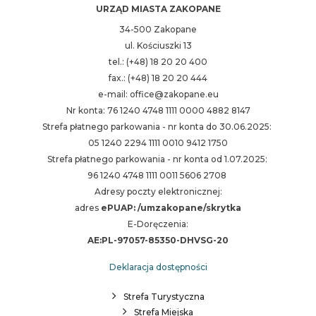
URZĄD MIASTA ZAKOPANE
34-500 Zakopane
ul. Kościuszki 13
tel.: (+48) 18 20 20 400
fax.: (+48) 18 20 20 444
e-mail: office@zakopane.eu
Nr konta: 76 1240 4748 1111 0000 4882 8147
Strefa płatnego parkowania - nr konta do 30.06.2025:
05 1240 2294 1111 0010 9412 1750
Strefa płatnego parkowania - nr konta od 1.07.2025:
96 1240 4748 1111 0011 5606 2708
Adresy poczty elektronicznej:
adres
ePUAP: /umzakopane/skrytka
E-Doręczenia:
AE:PL-97057-85350-DHVSG-20
Deklaracja dostępności
Strefa Turystyczna
Strefa Miejska