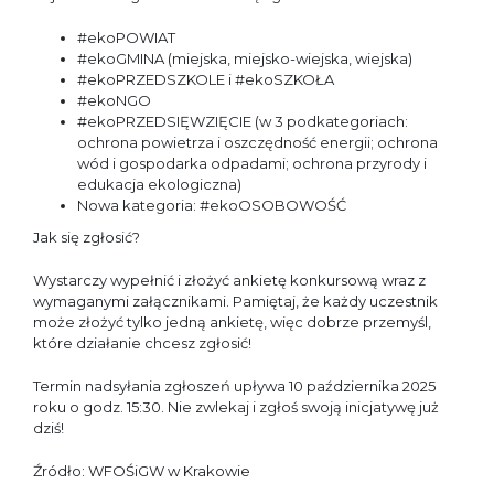
#ekoPOWIAT
#ekoGMINA (miejska, miejsko-wiejska, wiejska)
#ekoPRZEDSZKOLE i #ekoSZKOŁA
#ekoNGO
#ekoPRZEDSIĘWZIĘCIE (w 3 podkategoriach:
ochrona powietrza i oszczędność energii; ochrona
wód i gospodarka odpadami; ochrona przyrody i
edukacja ekologiczna)
Nowa kategoria: #ekoOSOBOWOŚĆ
Jak się zgłosić?
Wystarczy wypełnić i złożyć ankietę konkursową wraz z
wymaganymi załącznikami. Pamiętaj, że każdy uczestnik
może złożyć tylko jedną ankietę, więc dobrze przemyśl,
które działanie chcesz zgłosić!
Termin nadsyłania zgłoszeń upływa 10 października 2025
roku o godz. 15:30. Nie zwlekaj i zgłoś swoją inicjatywę już
dziś!
Źródło: WFOŚiGW w Krakowie