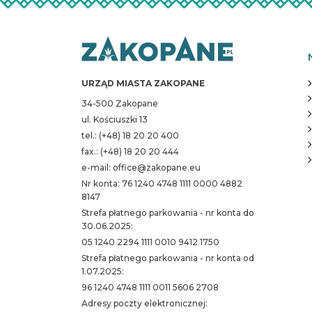
URZĄD MIASTA ZAKOPANE
34-500 Zakopane
ul. Kościuszki 13
tel.: (+48) 18 20 20 400
fax.: (+48) 18 20 20 444
e-mail: office@zakopane.eu
Nr konta: 76 1240 4748 1111 0000 4882
8147
Strefa płatnego parkowania - nr konta do
30.06.2025:
05 1240 2294 1111 0010 9412 1750
Strefa płatnego parkowania - nr konta od
1.07.2025:
96 1240 4748 1111 0011 5606 2708
Adresy poczty elektronicznej: