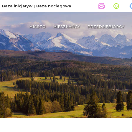
Baza inicjatyw
Baza noclegowa
MIASTO
MIESZKAŃCY
PRZEDSIĘBIORCY