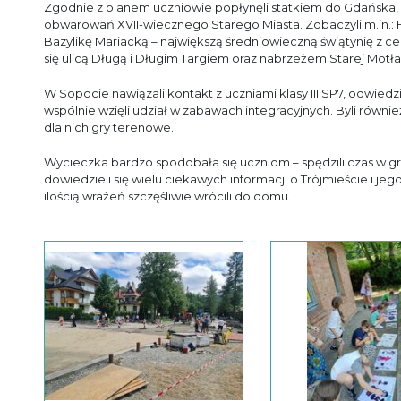
Zgodnie z planem uczniowie popłynęli statkiem do Gdańska,
obwarowań XVII-wiecznego Starego Miasta. Zobaczyli m.in.: F
Bazylikę Mariacką – największą średniowieczną świątynię z ce
się ulicą Długą i Długim Targiem oraz nabrzeżem Starej Motł
W Sopocie nawiązali kontakt z uczniami klasy III SP7, odwiedzili
wspólnie wzięli udział w zabawach integracyjnych. Byli równi
dla nich gry terenowe.
Wycieczka bardzo spodobała się uczniom – spędzili czas w gro
dowiedzieli się wielu ciekawych informacji o Trójmieście i 
ilością wrażeń szczęśliwie wrócili do domu.