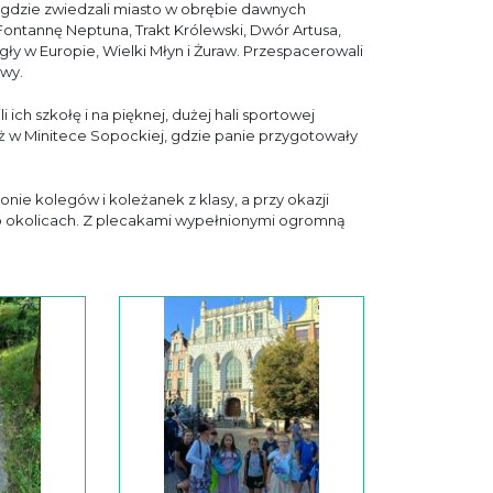
 gdzie zwiedzali miasto w obrębie dawnych
ontannę Neptuna, Trakt Królewski, Dwór Artusa,
gły w Europie, Wielki Młyn i Żuraw. Przespacerowali
awy.
 ich szkołę i na pięknej, dużej hali sportowej
eż w Minitece Sopockiej, gdzie panie przygotowały
nie kolegów i koleżanek z klasy, a przy okazji
jego okolicach. Z plecakami wypełnionymi ogromną