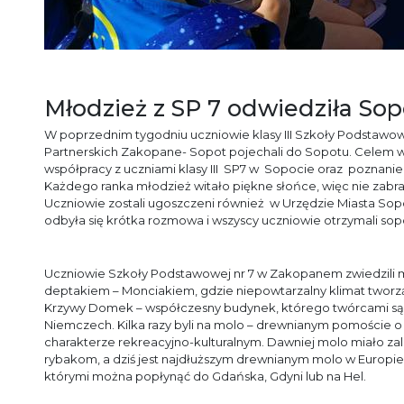
Młodzież z SP 7 odwiedziła Sop
W poprzednim tygodniu uczniowie klasy III Szkoły Podstawowe
Partnerskich Zakopane- Sopot pojechali do Sopotu. Celem w
współpracy z uczniami klasy III SP7 w Sopocie oraz poznani
Każdego ranka młodzież witało piękne słońce, więc nie zabr
Uczniowie zostali ugoszczeni również w Urzędzie Miasta Sopot
odbyła się krótka rozmowa i wszyscy uczniowie otrzymali so
Uczniowie Szkoły Podstawowej nr 7 w Zakopanem zwiedzili mi
deptakiem – Monciakiem, gdzie niepowtarzalny klimat tworzą
Krzywy Domek – współczesny budynek, którego twórcami są 
Niemczech. Kilka razy byli na molo – drewnianym pomoście o d
charakterze rekreacyjno-kulturalnym. Dawniej molo miało zal
rybakom, a dziś jest najdłuższym drewnianym molo w Europie.
którymi można popłynąć do Gdańska, Gdyni lub na Hel.