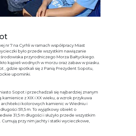
ot
j nr 7 na Cyrhli w ramach współpracy Miast
ycieczki było przede wszystkim nawiązanie
e środowiska przyrodniczego Morza Bałtyckiego.
akło kąpieli wodnych w morzu oraz zabaw w piasku.
 , gdzie spotkali się z Panią Prezydent Sopotu,
pockie upominki.
asto Sopot i przechadzali się najbardziej znanym
 kamienice z XIX i XX wieku, a wzrok przykuwa
architekci kolorowych kamienic w Wiedniu i
ługości 511,5 m. To wyjątkowy obiekt o
edwie 31,5 m długości i służyło przede wszystkim
 Cumują przy nim jachty i statki wycieczkowe,