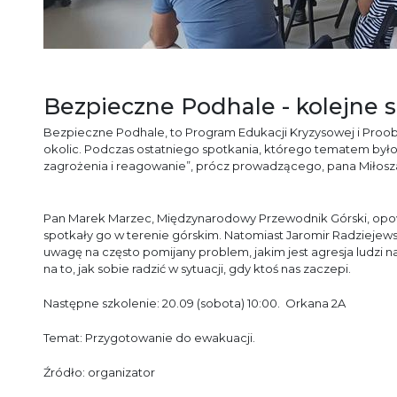
Bezpieczne Podhale - kolejne s
Bezpieczne Podhale, to Program Edukacji Kryzysowej i Pro
okolic. Podczas ostatniego spotkania, którego tematem był
zagrożenia i reagowanie”, prócz prowadzącego, pana Miłosza 
Pan Marek Marzec, Międzynarodowy Przewodnik Górski, opowia
spotkały go w terenie górskim. Natomiast Jaromir Radzieje
uwagę na często pomijany problem, jakim jest agresja ludzi 
na to, jak sobie radzić w sytuacji, gdy ktoś nas zaczepi.
Następne szkolenie: 20.09 (sobota) 10:00. Orkana 2A
Temat: Przygotowanie do ewakuacji.
Źródło: organizator