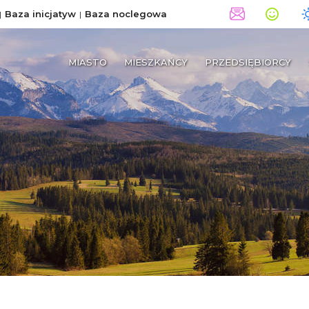
Baza inicjatyw
Baza noclegowa
MIASTO
MIESZKAŃCY
PRZEDSIĘBIORCY