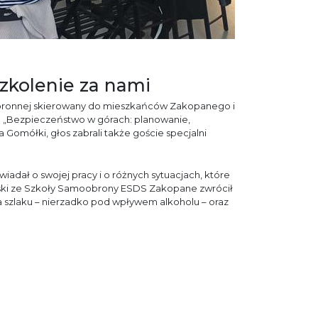
zkolenie za nami
obronnej skierowany do mieszkańców Zakopanego i
o „Bezpieczeństwo w górach: planowanie,
Gomółki, głos zabrali także goście specjalni
dał o swojej pracy i o różnych sytuacjach, które
wski ze Szkoły Samoobrony ESDS Zakopane zwrócił
na szlaku – nierzadko pod wpływem alkoholu – oraz