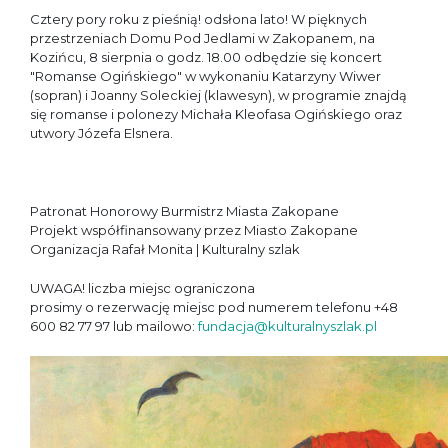
Cztery pory roku z pieśnią! odsłona lato! W pięknych
przestrzeniach Domu Pod Jedlami w Zakopanem, na
Kozińcu, 8 sierpnia o godz. 18.00 odbędzie się koncert
"Romanse Ogińskiego" w wykonaniu Katarzyny Wiwer
(sopran) i Joanny Soleckiej (klawesyn), w programie znajdą
się romanse i polonezy Michała Kleofasa Ogińskiego oraz
utwory Józefa Elsnera.
Patronat Honorowy Burmistrz Miasta Zakopane
Projekt współfinansowany przez Miasto Zakopane
Organizacja Rafał Monita | Kulturalny szlak
UWAGA! liczba miejsc ograniczona
prosimy o rezerwację miejsc pod numerem telefonu +48
600 82 77 97 lub mailowo:
fundacja@kulturalnyszlak.pl