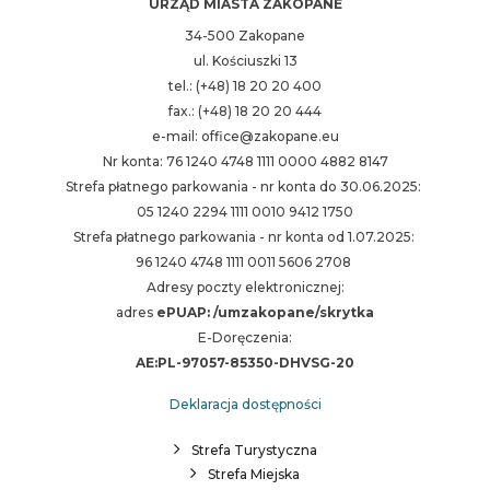
URZĄD MIASTA ZAKOPANE
34-500 Zakopane
ul. Kościuszki 13
tel.: (+48) 18 20 20 400
fax.: (+48) 18 20 20 444
e-mail: office@zakopane.eu
Nr konta: 76 1240 4748 1111 0000 4882 8147
Strefa płatnego parkowania - nr konta do 30.06.2025:
05 1240 2294 1111 0010 9412 1750
Strefa płatnego parkowania - nr konta od 1.07.2025:
96 1240 4748 1111 0011 5606 2708
Adresy poczty elektronicznej:
adres
ePUAP: /umzakopane/skrytka
E-Doręczenia:
AE:PL-97057-85350-DHVSG-20
Deklaracja dostępności
Strefa Turystyczna
Strefa Miejska