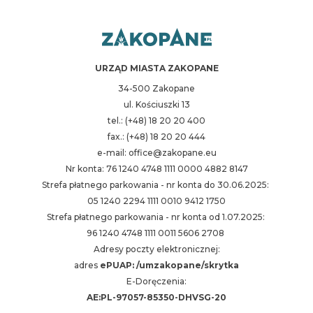
URZĄD MIASTA ZAKOPANE
34-500 Zakopane
ul. Kościuszki 13
tel.: (+48) 18 20 20 400
fax.: (+48) 18 20 20 444
e-mail: office@zakopane.eu
Nr konta: 76 1240 4748 1111 0000 4882 8147
Strefa płatnego parkowania - nr konta do 30.06.2025:
05 1240 2294 1111 0010 9412 1750
Strefa płatnego parkowania - nr konta od 1.07.2025:
96 1240 4748 1111 0011 5606 2708
Adresy poczty elektronicznej:
adres
ePUAP: /umzakopane/skrytka
E-Doręczenia:
AE:PL-97057-85350-DHVSG-20