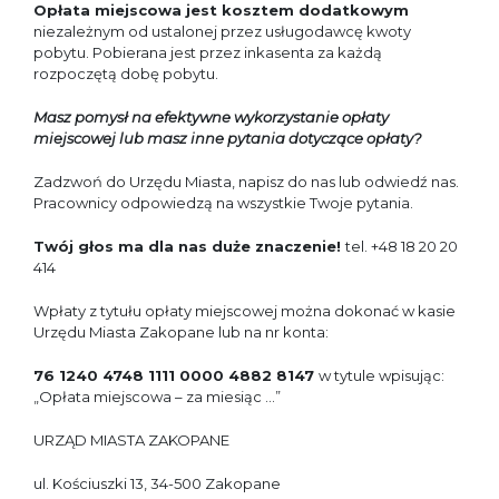
Opłata miejscowa jest kosztem dodatkowym
niezależnym od ustalonej przez usługodawcę kwoty
pobytu. Pobierana jest przez inkasenta za każdą
rozpoczętą dobę pobytu.
Masz pomysł na efektywne wykorzystanie opłaty
miejscowej lub masz inne pytania dotyczące opłaty?
Zadzwoń do Urzędu Miasta, napisz do nas lub odwiedź nas.
Pracownicy odpowiedzą na wszystkie Twoje pytania.
Twój głos ma dla nas duże znaczenie!
tel. +48 18 20 20
414
Wpłaty z tytułu opłaty miejscowej można dokonać w kasie
Urzędu Miasta Zakopane lub na nr konta:
76 1240 4748 1111 0000 4882 8147
w tytule wpisując:
„Opłata miejscowa – za miesiąc ...”
URZĄD MIASTA ZAKOPANE
ul. Kościuszki 13, 34-500 Zakopane