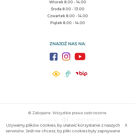
Wtorek 8.00 - 14.00
Środa 8.00 - 13.00
Czwartek 8.00 - 14.00
Piątek 8.00 - 14.00
ZNAJDŹ NAS NA:
© Zakopane. Wszystkie prawa zastrzeżone.
Design by:
Digital Holding
Używamy plików cookies, by ułatwić korzystanie z naszych
X
Wykonanie:
ESC SA
-
Aplikacje i strony internetowe
A.
S.
serwisów. Jeśli nie chcesz, by pliki cookies były zapisywane