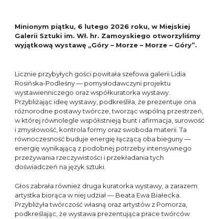
Minionym piątku, 6 lutego 2026 roku, w Miejskiej
Galerii Sztuki im. Wł. hr. Zamoyskiego otworzyliśmy
wyjątkową wystawę „Góry – Morze – Morze – Góry”.
Licznie przybyłych gości powitała szefowa galerii Lidia
Rosińska-Podleśny — pomysłodawczyni projektu
wystawienniczego oraz współkuratorka wystawy.
Przybliżając ideę wystawy, podkreśliła, że prezentuje ona
różnorodne postawy twórcze, tworząc wspólną przestrzeń,
w której równolegle współistnieją bunt i afirmacja, surowość
i zmysłowość, kontrola formy oraz swoboda materii. Ta
równoczesność buduje energię łączącą oba bieguny —
energię wynikającą z podobnej potrzeby intensywnego
przeżywania rzeczywistości i przekładania tych
doświadczeń na język sztuki.
Głos zabrała również druga kuratorka wystawy, a zarazem
artystka biorąca w niej udział — Beata Ewa Białecka.
Przybliżyła twórczość własną oraz artystów z Pomorza,
podkreślając, że wystawa prezentująca prace twórców