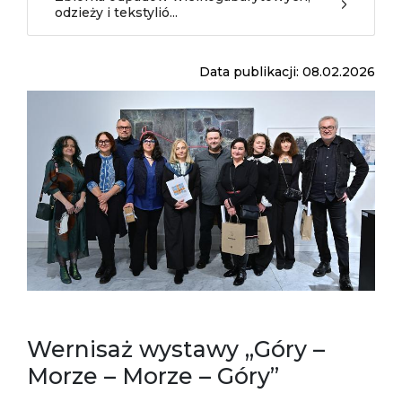
odzieży i tekstylió...
Data publikacji: 08.02.2026
​Wernisaż wystawy „Góry –
Morze – Morze – Góry”​