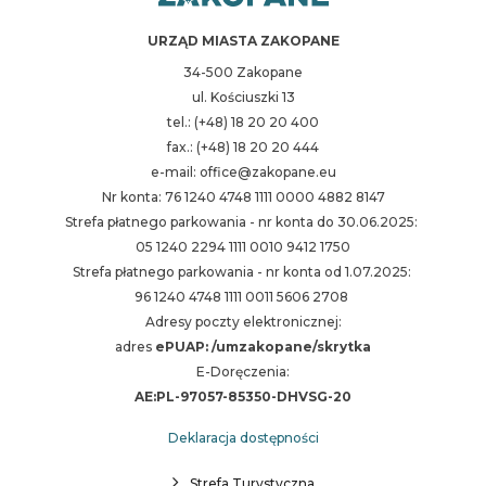
URZĄD MIASTA ZAKOPANE
34-500 Zakopane
ul. Kościuszki 13
tel.: (+48) 18 20 20 400
fax.: (+48) 18 20 20 444
e-mail: office@zakopane.eu
Nr konta: 76 1240 4748 1111 0000 4882 8147
Strefa płatnego parkowania - nr konta do 30.06.2025:
05 1240 2294 1111 0010 9412 1750
Strefa płatnego parkowania - nr konta od 1.07.2025:
96 1240 4748 1111 0011 5606 2708
Adresy poczty elektronicznej:
adres
ePUAP: /umzakopane/skrytka
E-Doręczenia:
AE:PL-97057-85350-DHVSG-20
Deklaracja dostępności
Strefa Turystyczna