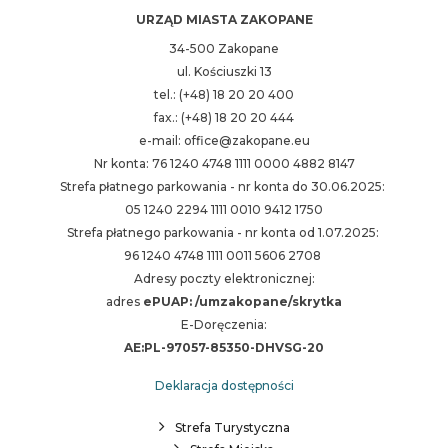
URZĄD MIASTA ZAKOPANE
34-500 Zakopane
ul. Kościuszki 13
tel.: (+48) 18 20 20 400
fax.: (+48) 18 20 20 444
e-mail: office@zakopane.eu
Nr konta: 76 1240 4748 1111 0000 4882 8147
Strefa płatnego parkowania - nr konta do 30.06.2025:
05 1240 2294 1111 0010 9412 1750
Strefa płatnego parkowania - nr konta od 1.07.2025:
96 1240 4748 1111 0011 5606 2708
Adresy poczty elektronicznej:
adres
ePUAP: /umzakopane/skrytka
E-Doręczenia:
AE:PL-97057-85350-DHVSG-20
Deklaracja dostępności
Strefa Turystyczna