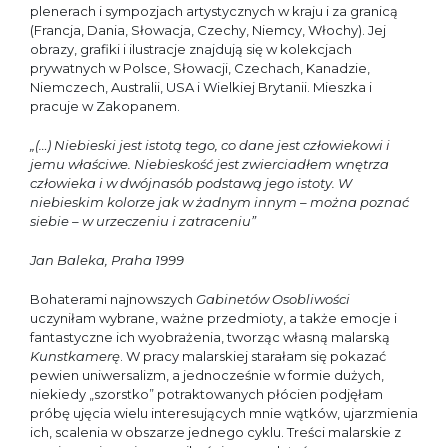
plenerach i sympozjach artystycznych w kraju i za granicą
(Francja, Dania, Słowacja, Czechy, Niemcy, Włochy). Jej
obrazy, grafiki i ilustracje znajdują się w kolekcjach
prywatnych w Polsce, Słowacji, Czechach, Kanadzie,
Niemczech, Australii, USA i Wielkiej Brytanii. Mieszka i
pracuje w Zakopanem.
„(…) Niebieski jest istotą tego, co dane jest człowiekowi i
jemu właściwe. Niebieskość jest zwierciadłem wnętrza
człowieka i w dwójnasób podstawą jego istoty. W
niebieskim kolorze jak w żadnym innym – można poznać
siebie – w urzeczeniu i zatraceniu”
Jan Baleka, Praha 1999
Bohaterami najnowszych
Gabinetów Osobliwości
uczyniłam wybrane, ważne przedmioty, a także emocje i
fantastyczne ich wyobrażenia, tworząc własną malarską
Kunstkamerę
. W pracy malarskiej starałam się pokazać
pewien uniwersalizm, a jednocześnie w formie dużych,
niekiedy „szorstko” potraktowanych płócien podjęłam
próbę ujęcia wielu interesujących mnie wątków, ujarzmienia
ich, scalenia w obszarze jednego cyklu. Treści malarskie z