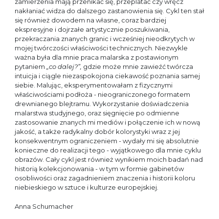
zamierzenia mają przenikać się, przeplatać czy wręcz
nakłaniać widza do dalszego zastanowienia się. Cykl ten stał
się również dowodem na własne, coraz bardziej
ekspresyjne i dojrzałe artystycznie poszukiwania,
przekraczania znanych granic i wcześniej nieodkrytych w
mojej twórczości właściwości technicznych. Niezwykle
ważna była dla mnie praca malarska z postawionym
pytaniem
„co dalej?”,
gdzie może mnie zawieźć twórcza
intuicja i ciągle niezaspokojona ciekawość poznania samej
siebie. Malując, eksperymentowałam z fizycznymi
właściwościami podłoża - nieograniczonego formatem
drewnianego blejtramu. Wykorzystanie doświadczenia
malarstwa studyjnego, oraz sięgnięcie po odmienne
zastosowanie znanych mi mediów i połączenie ich w nową
jakość, a także radykalny dobór kolorystyki wraz z jej
konsekwentnym ograniczeniem - wydały mi się absolutnie
konieczne do realizacji tego - wyjątkowego dla mnie cyklu
obrazów. Cały cykl jest również wynikiem moich badań nad
historią kolekcjonowania - w tym w formie gabinetów
osobliwości oraz zagadnieniem znaczenia i historii koloru
niebieskiego w sztuce i kulturze europejskiej.
Anna Schumacher