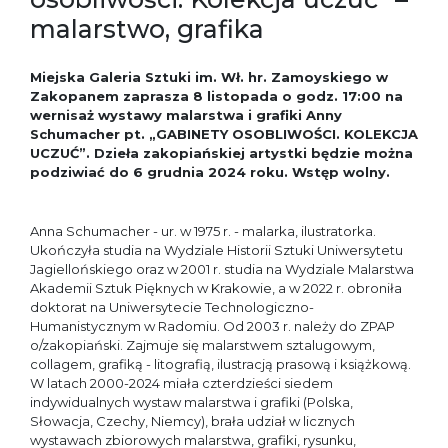
malarstwo, grafika
Miejska Galeria Sztuki im. Wł. hr. Zamoyskiego w
Zakopanem zaprasza 8 listopada o godz. 17:00
na
wernisaż
wystawy malarstwa i grafiki Anny
Schumacher pt. „GABINETY OSOBLIWOŚCI. KOLEKCJA
UCZUĆ”.
Dzieła zakopiańskiej artystki będzie można
podziwiać do 6 grudnia 2024 roku. Wstęp wolny.
Anna Schumacher - ur. w 1975 r. - malarka, ilustratorka.
Ukończyła studia na Wydziale Historii Sztuki Uniwersytetu
Jagiellońskiego oraz w 2001 r. studia na Wydziale Malarstwa
Akademii Sztuk Pięknych w Krakowie, a w 2022 r. obroniła
doktorat na Uniwersytecie Technologiczno-
Humanistycznym w Radomiu. Od 2003 r. należy do ZPAP
o/zakopiański. Zajmuje się malarstwem sztalugowym,
collagem, grafiką - litografią, ilustracją prasową i książkową.
W latach 2000-2024 miała czterdzieści siedem
indywidualnych wystaw malarstwa i grafiki (Polska,
Słowacja, Czechy, Niemcy), brała udział w licznych
wystawach zbiorowych malarstwa, grafiki, rysunku,