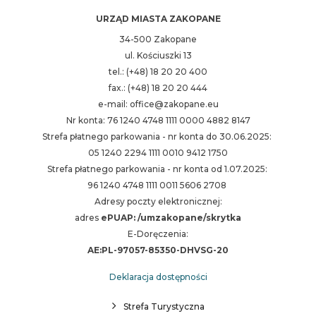
URZĄD MIASTA ZAKOPANE
34-500 Zakopane
ul. Kościuszki 13
tel.: (+48) 18 20 20 400
fax.: (+48) 18 20 20 444
e-mail: office@zakopane.eu
Nr konta: 76 1240 4748 1111 0000 4882 8147
Strefa płatnego parkowania - nr konta do 30.06.2025:
05 1240 2294 1111 0010 9412 1750
Strefa płatnego parkowania - nr konta od 1.07.2025:
96 1240 4748 1111 0011 5606 2708
Adresy poczty elektronicznej:
adres
ePUAP: /umzakopane/skrytka
E-Doręczenia:
AE:PL-97057-85350-DHVSG-20
Deklaracja dostępności
Strefa Turystyczna