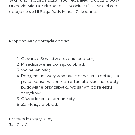
W dniu 27 listopada 2023 r. (poniedziałek) o godz. 9.00 w
Urzędzie Miasta Zakopane, ul. Kościuszki 13 – sala obrad
odbędzie się LII Sesja Rady Miasta Zakopane.
Proponowany porządek obrad:
Otwarcie Sesji, stwierdzenie quorum;
Przedstawienie porządku obrad;
Wolne wnioski;
Podjęcie uchwały w sprawie: przyznania dotacji na
prace konserwatorskie, restauratorskie lub roboty
budowlane przy zabytku wpisanym do rejestru
zabytków;
Oświadczenia i komunikaty;
Zamknięcie obrad.
Przewodniczący Rady
Jan GLUC