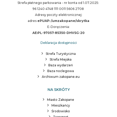
Strefa płatnego parkowania - nr konta od 1.07.2025:
96 1240 4748 1111 0011 5606 2708
Adresy poczty elektronicznej:
adres
ePUAP: /umzakopane/skrytka
E-Doręczenia:
AE:PL-97057-85350-DHVSG-20
Deklaracja dostępności
Strefa Turystyczna
Strefa Miejska
Baza wydarzeń
Baza noclegowa
Archiwum zakopane.eu
NA SKRÓTY
Miasto Zakopane
Mieszkańcy
Środowisko
Transport