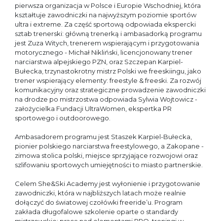
pierwsza organizacja w Polsce i Europie Wschodniej, która
kształtuje zawodniczki na najwyższym poziomie sportów
ultra i extreme. Za część sportową odpowiada ekspercki
sztab trenerski: główną trenerką i ambasadorką programu
jest Zuza Witych, trenerem wspierającym i przygotowania
motorycznego - Michał Nikliński, licencjonowany trener
narciarstwa alpejskiego PZN, oraz Szczepan Karpiel-
Bułecka, trzynastokrotny mistrz Polski we freeskiingu, jako
trener wspierający elementy: freestyle & freeski. Za rozwój
komunikacyjny oraz strategiczne prowadzenie zawodniczki
na drodze po mistrzostwa odpowiada Sylwia Wojtowicz -
założycielka Fundacji UltraWomen, ekspertka PR
sportowego i outdoorowego.
Ambasadorem programu jest Staszek Karpiel-Bułecka,
pionier polskiego narciarstwa freestylowego, a Zakopane -
zimowa stolica polski, miejsce sprzyjające rozwojowi oraz
szlifowaniu sportowych umiejętności to miasto partnerskie.
Celem She&Ski Academy jest wyłonienie i przygotowanie
zawodniczki, która w najbliższych latach może realnie
dołączyć do światowej czołówki freeride’u. Program
zakłada długofalowe szkolenie oparte o standardy