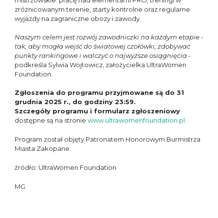
mistrzowskie: pracę nad elementami PRO, treningi w
zróżnicowanym terenie, starty kontrolne oraz regularne
wyjazdy na zagraniczne obozy i zawody.
Naszym celem jest rozwój zawodniczki na każdym etapie -
tak, aby mogła wejść do światowej czołówki, zdobywać
punkty rankingowe i walczyć o najwyższe osiągnięcia
-
podkreśla Sylwia Wojtowicz, założycielka UltraWomen
Foundation.
Zgłoszenia do programu przyjmowane są do 31
grudnia 2025 r., do godziny 23:59.
Szczegóły programu i formularz zgłoszeniowy
dostępne są na stronie
www.ultrawomenfoundation.pl
Program został objęty Patronatem Honorowym Burmistrza
Miasta Zakopane.
źródło: UltraWomen Foundation
MG