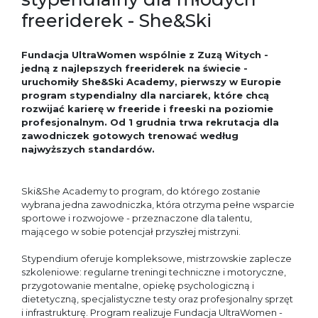
freeriderek - She&Ski
Fundacja UltraWomen wspólnie z Zuzą Witych -
jedną z najlepszych freeriderek na świecie -
uruchomiły She&Ski Academy, pierwszy w Europie
program stypendialny dla narciarek, które chcą
rozwijać karierę w freeride i freeski na poziomie
profesjonalnym. Od 1 grudnia trwa rekrutacja dla
zawodniczek gotowych trenować według
najwyższych standardów.
Ski&She Academy to program, do którego zostanie
wybrana jedna zawodniczka, która otrzyma pełne wsparcie
sportowe i rozwojowe - przeznaczone dla talentu,
mającego w sobie potencjał przyszłej mistrzyni.
Stypendium oferuje kompleksowe, mistrzowskie zaplecze
szkoleniowe: regularne treningi techniczne i motoryczne,
przygotowanie mentalne, opiekę psychologiczną i
dietetyczną, specjalistyczne testy oraz profesjonalny sprzęt
i infrastrukturę. Program realizuje Fundacja UltraWomen -