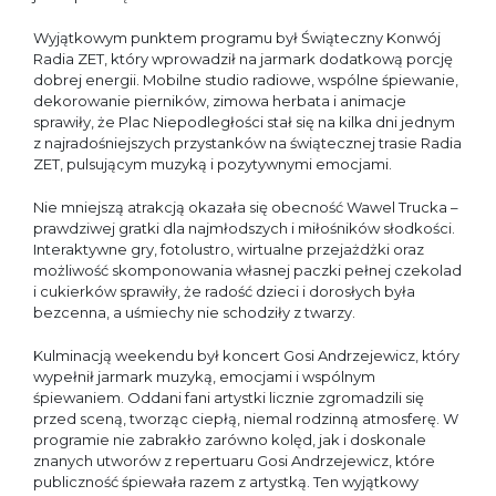
Wyjątkowym punktem programu był Świąteczny Konwój
Radia ZET, który wprowadził na jarmark dodatkową porcję
dobrej energii. Mobilne studio radiowe, wspólne śpiewanie,
dekorowanie pierników, zimowa herbata i animacje
sprawiły, że Plac Niepodległości stał się na kilka dni jednym
z najradośniejszych przystanków na świątecznej trasie Radia
ZET, pulsującym muzyką i pozytywnymi emocjami.
Nie mniejszą atrakcją okazała się obecność Wawel Trucka –
prawdziwej gratki dla najmłodszych i miłośników słodkości.
Interaktywne gry, fotolustro, wirtualne przejażdżki oraz
możliwość skomponowania własnej paczki pełnej czekolad
i cukierków sprawiły, że radość dzieci i dorosłych była
bezcenna, a uśmiechy nie schodziły z twarzy.
Kulminacją weekendu był koncert Gosi Andrzejewicz, który
wypełnił jarmark muzyką, emocjami i wspólnym
śpiewaniem. Oddani fani artystki licznie zgromadzili się
przed sceną, tworząc ciepłą, niemal rodzinną atmosferę. W
programie nie zabrakło zarówno kolęd, jak i doskonale
znanych utworów z repertuaru Gosi Andrzejewicz, które
publiczność śpiewała razem z artystką. Ten wyjątkowy