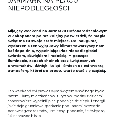
JARMARK NA PLACU
NIEPODLEGŁOŚCI
Mijający weekend na Jarmarku Bożonarodzeniowym
w Zakopanem po raz kolejny potwierdził, że magia
świąt ma tu swoje stałe miejsce. Od inauguracji
wydarzenia ten wyjątkowy klimat towarzyszy nam
każdego dnia, wypełniając Plac Niepodległości
światłem, dźwiękiem i radością. Migoczące
iluminacje, zapach choinek oraz świątecznych
przysmaków, dźwięki kolęd i śmiech dzieci tworzą
atmosferę, której po prostu warto stać się częścią.
Ten weekend był prawdziwym świętem wspólnego bycia
razem. Tłumy mieszkańców i turystów, rodziny z dziećmi i
spacerowicze wypełnili plac, poddając się ciepłu i energii,
jakie daje grudniowe spotkanie pod Tatrami. Wszędzie
panował gwar rozmów, uśmiechy i poczucie, że święta są
już naprawdę blisko.