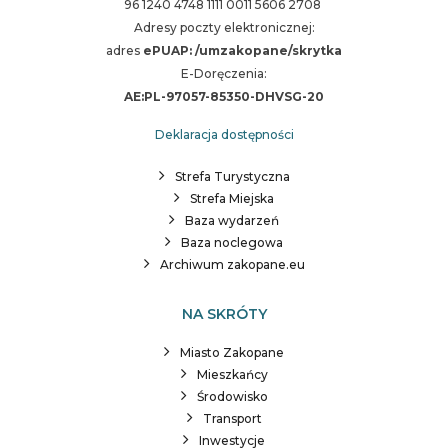
96 1240 4748 1111 0011 5606 2708
Adresy poczty elektronicznej:
adres
ePUAP: /umzakopane/skrytka
E-Doręczenia:
AE:PL-97057-85350-DHVSG-20
Deklaracja dostępności
Strefa Turystyczna
Strefa Miejska
Baza wydarzeń
Baza noclegowa
Archiwum zakopane.eu
NA SKRÓTY
Miasto Zakopane
Mieszkańcy
Środowisko
Transport
Inwestycje