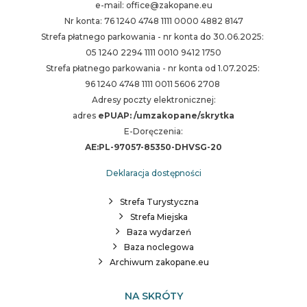
e-mail: office@zakopane.eu
Nr konta: 76 1240 4748 1111 0000 4882 8147
Strefa płatnego parkowania - nr konta do 30.06.2025:
05 1240 2294 1111 0010 9412 1750
Strefa płatnego parkowania - nr konta od 1.07.2025:
96 1240 4748 1111 0011 5606 2708
Adresy poczty elektronicznej:
adres
ePUAP: /umzakopane/skrytka
E-Doręczenia:
AE:PL-97057-85350-DHVSG-20
Deklaracja dostępności
Strefa Turystyczna
Strefa Miejska
Baza wydarzeń
Baza noclegowa
Archiwum zakopane.eu
NA SKRÓTY