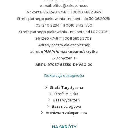
e-mail: office@zakopane.eu
Nr konta: 76 1240 4748 1111 0000 4882 8147
Strefa płatnego parkowania - nr konta do 30.06.2025:
05 1240 2294 1111 0010 9412 1750
Strefa płatnego parkowania - nr konta od 1.07.2025:
96 1240 4748 1111 0011 5606 2708
Adresy poczty elektronicznej:
adres
ePUAP: /umzakopane/skrytka
E-Doręczenia:
AE:PL-97057-85350-DHVSG-20
Deklaracja dostępności
Strefa Turystyczna
Strefa Miejska
Baza wydarzeń
Baza noclegowa
Archiwum zakopane.eu
NA SKRÓTY