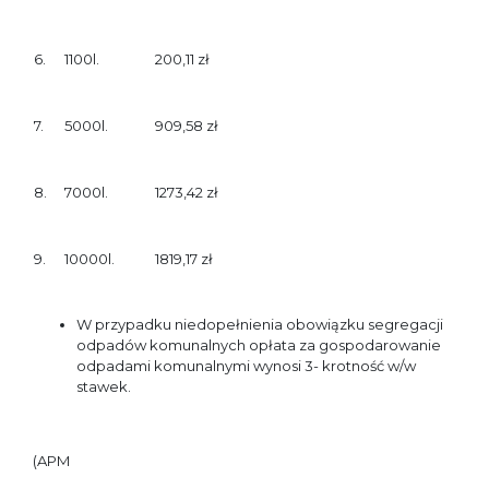
6.
1100l.
200,11 zł
7.
5000l.
909,58 zł
8.
7000l.
1273,42 zł
9.
10000l.
1819,17 zł
W przypadku niedopełnienia obowiązku segregacji
odpadów komunalnych opłata za gospodarowanie
odpadami komunalnymi wynosi 3- krotność w/w
stawek.
(APM