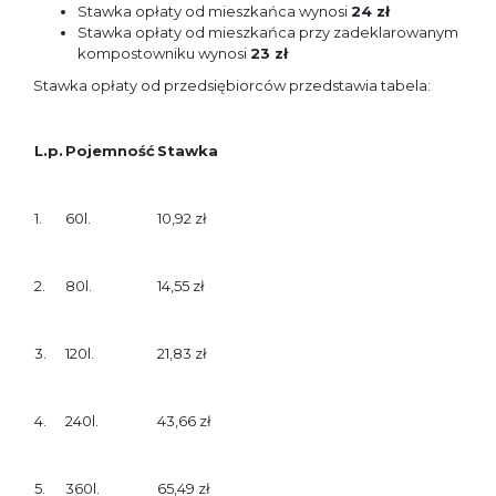
Stawka opłaty od mieszkańca wynosi
24 zł
Stawka opłaty od mieszkańca przy zadeklarowanym
kompostowniku wynosi
23 zł
Stawka opłaty od przedsiębiorców przedstawia tabela:
L.p.
Pojemność
Stawka
1.
60l.
10,92 zł
2.
80l.
14,55 zł
3.
120l.
21,83 zł
4.
240l.
43,66 zł
5.
360l.
65,49 zł