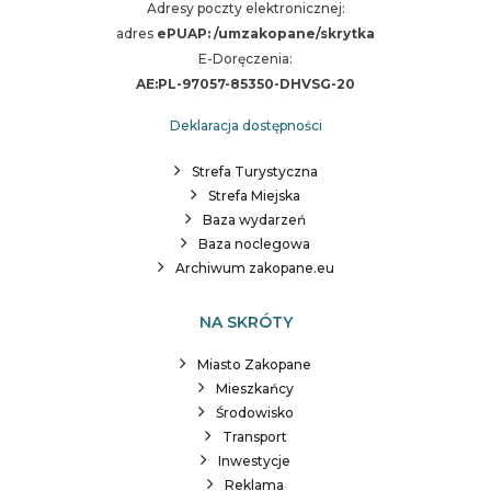
Adresy poczty elektronicznej:
adres
ePUAP: /umzakopane/skrytka
E-Doręczenia:
AE:PL-97057-85350-DHVSG-20
Deklaracja dostępności
Strefa Turystyczna
Strefa Miejska
Baza wydarzeń
Baza noclegowa
Archiwum zakopane.eu
NA SKRÓTY
Miasto Zakopane
Mieszkańcy
Środowisko
Transport
Inwestycje
Reklama