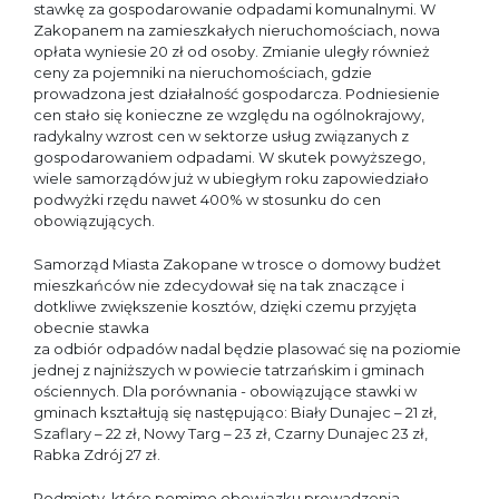
stawkę za gospodarowanie odpadami komunalnymi. W
Zakopanem na zamieszkałych nieruchomościach, nowa
opłata wyniesie 20 zł od osoby. Zmianie uległy również
ceny za pojemniki na nieruchomościach, gdzie
prowadzona jest działalność gospodarcza. Podniesienie
cen stało się konieczne ze względu na ogólnokrajowy,
radykalny wzrost cen w sektorze usług związanych z
gospodarowaniem odpadami. W skutek powyższego,
wiele samorządów już w ubiegłym roku zapowiedziało
podwyżki rzędu nawet 400% w stosunku do cen
obowiązujących.
Samorząd Miasta Zakopane w trosce o domowy budżet
mieszkańców nie zdecydował się na tak znaczące i
dotkliwe zwiększenie kosztów, dzięki czemu przyjęta
obecnie stawka
za odbiór odpadów nadal będzie plasować się na poziomie
jednej z najniższych w powiecie tatrzańskim i gminach
ościennych. Dla porównania - obowiązujące stawki w
gminach kształtują się następująco: Biały Dunajec – 21 zł,
Szaflary – 22 zł, Nowy Targ – 23 zł, Czarny Dunajec 23 zł,
Rabka Zdrój 27 zł.
Podmioty, które pomimo obowiązku prowadzenia