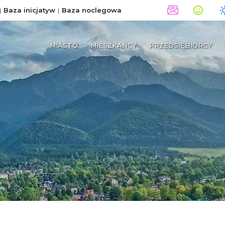
Baza inicjatyw
Baza noclegowa
MIASTO
MIESZKAŃCY
PRZEDSIĘBIORCY