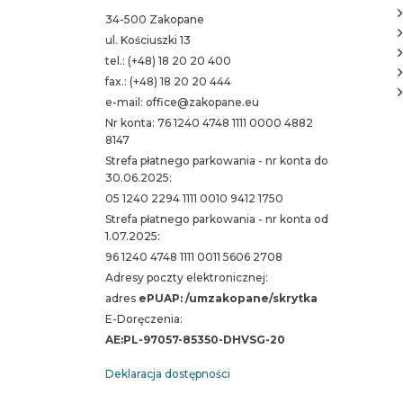
34-500 Zakopane
ul. Kościuszki 13
tel.: (+48) 18 20 20 400
fax.: (+48) 18 20 20 444
e-mail: office@zakopane.eu
Nr konta: 76 1240 4748 1111 0000 4882
8147
Strefa płatnego parkowania - nr konta do
30.06.2025:
05 1240 2294 1111 0010 9412 1750
Strefa płatnego parkowania - nr konta od
1.07.2025:
96 1240 4748 1111 0011 5606 2708
Adresy poczty elektronicznej:
adres
ePUAP: /umzakopane/skrytka
E-Doręczenia:
AE:PL-97057-85350-DHVSG-20
Deklaracja dostępności