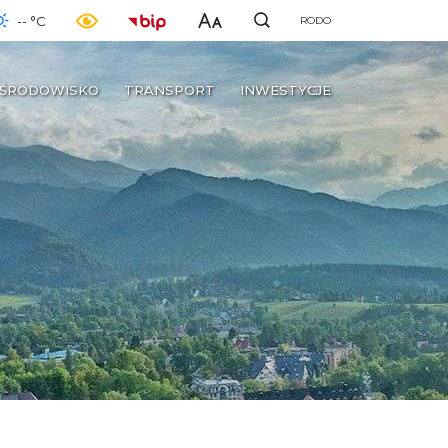
-- °C
RODO
ŚRODOWISKO
TRANSPORT
INWESTYCJE