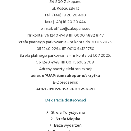
34-500 Zakopane
ul. Kościuszki 13
tel.: (+48) 18 20 20 400
fax.: (+48) 18 20 20 444
e-mail: office@zakopane.eu
Nr konta: 76 1240 4748 1111 0000 4882 8147
Strefa płatnego parkowania - nr konta do 30.06.2025:
05 1240 2294 1111 0010 9412 1750
Strefa płatnego parkowania - nr konta od 1.07.2025:
96 1240 4748 1111 0011 5606 2708
Adresy poczty elektronicznej:
adres
ePUAP: /umzakopane/skrytka
E-Doręczenia:
AE:PL-97057-85350-DHVSG-20
Deklaracja dostępności
Strefa Turystyczna
Strefa Miejska
Baza wydarzeń