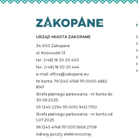
URZĄD MIASTA ZAKOPANE
34-500 Zakopane
ul. Kościuszki 13
tel.: (+48) 18 20 20 400
fax.: (+48) 18 20 20 444
e-mail: office@zakopane.eu
Nr konta: 76 1240 4748 1111 0000 4882
8147
Strefa płatnego parkowania - nr konta do
30.06.2025:
05 1240 2294 1111 0010 9412 1750
Strefa płatnego parkowania - nr konta od
1.07.2025:
96 1240 4748 1111 0011 5606 2708
Adresy poczty elektronicznej: