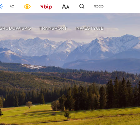
-- °C
RODO
ŚRODOWISKO
TRANSPORT
INWESTYCJE