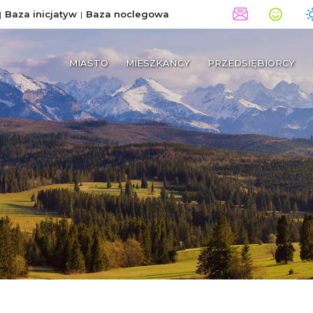
Baza inicjatyw
Baza noclegowa
MIASTO
MIESZKAŃCY
PRZEDSIĘBIORCY