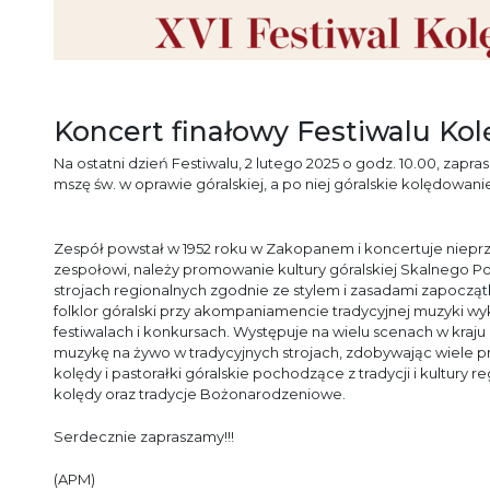
Koncert finałowy Festiwalu Kol
Na ostatni dzień Festiwalu, 2 lutego 2025 o godz. 10.00, zapra
mszę św. w oprawie góralskiej, a po niej góralskie kolędowan
Zespół powstał w 1952 roku w Zakopanem i koncertuje nieprze
zespołowi, należy promowanie kultury góralskiej Skalnego Pod
strojach regionalnych zgodnie ze stylem i zasadami zapocz
folklor góralski przy akompaniamencie tradycyjnej muzyki wy
festiwalach i konkursach. Występuje na wielu scenach w kraju 
muzykę na żywo w tradycyjnych strojach, zdobywając wiele 
kolędy i pastorałki góralskie pochodzące z tradycji i kultury
kolędy oraz tradycje Bożonarodzeniowe.
Serdecznie zapraszamy!!!
(APM)