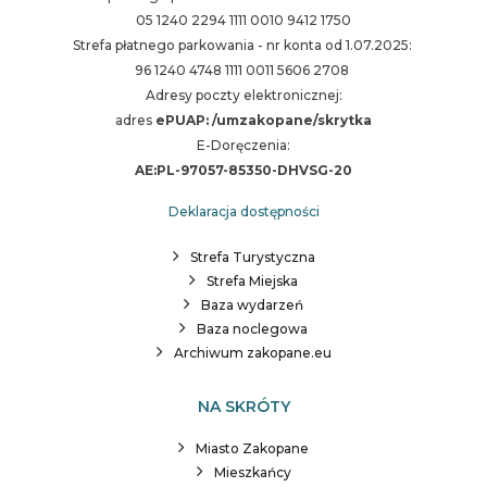
05 1240 2294 1111 0010 9412 1750
Strefa płatnego parkowania - nr konta od 1.07.2025:
96 1240 4748 1111 0011 5606 2708
Adresy poczty elektronicznej:
adres
ePUAP: /umzakopane/skrytka
E-Doręczenia:
AE:PL-97057-85350-DHVSG-20
Deklaracja dostępności
Strefa Turystyczna
Strefa Miejska
Baza wydarzeń
Baza noclegowa
Archiwum zakopane.eu
NA SKRÓTY
Miasto Zakopane
Mieszkańcy