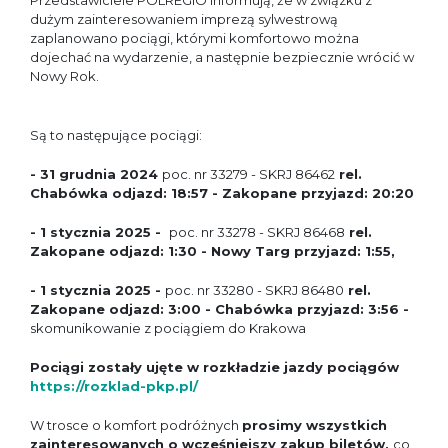
Przedstawiciele POLREGIO informują, że w związku z
dużym zainteresowaniem imprezą sylwestrową
zaplanowano pociągi, którymi komfortowo można
dojechać na wydarzenie, a następnie bezpiecznie wrócić w
Nowy Rok.
Są to następujące pociągi:
- 31 grudnia 2024
poc. nr 33279 - SKRJ 86462
rel.
Chabówka odjazd: 18:57 - Zakopane przyjazd: 20:20
- 1 stycznia 2025 -
poc. nr 33278 - SKRJ 86468
rel.
Zakopane odjazd: 1:30 - Nowy Targ przyjazd: 1:55,
- 1 stycznia 2025 -
poc. nr 33280 - SKRJ 86480
rel.
Zakopane odjazd: 3:00 - Chabówka przyjazd: 3:56 -
skomunikowanie z pociągiem do Krakowa
Pociągi zostały ujęte w rozkładzie jazdy pociągów
https://rozklad-pkp.pl/
W trosce o komfort podróżnych
prosimy wszystkich
zainteresowanych o wcześniejszy zakup biletów,
co