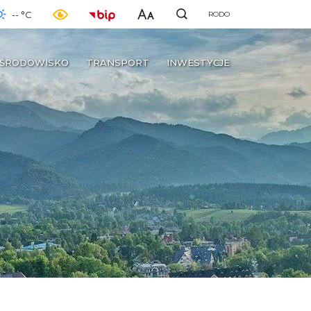
-- °C
RODO
ŚRODOWISKO
TRANSPORT
INWESTYCJE