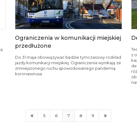
Ograniczenia w komunikacji miejskiej
D
przedłużone
ką
Te
z 
Do 31 maja obowiązywać będzie tymczasowy rozkład
ka
jazdy komunikacji miejskiej. Ograniczenia wynikają ze
de
zmniejszonego ruchu spowodowanego pandemią
ró
koronawirusa.
ob
na
5
6
7
8
9