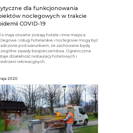
ytyczne dla funkcjonowania
biektów noclegowych w trakcie
pidemii COVID-19
 4 maja otwarte zostają hotele i inne miejsca
clegowe. Usługi hotelarskie i noclegowe mogą być
iadczone pod warunkiem, że zachowane będą
czególne zasady bezpieczeństwa. Ograniczona
taje działalność restauracji hotelowych i
zestrzeni rekreacyjnych.
maja 2020