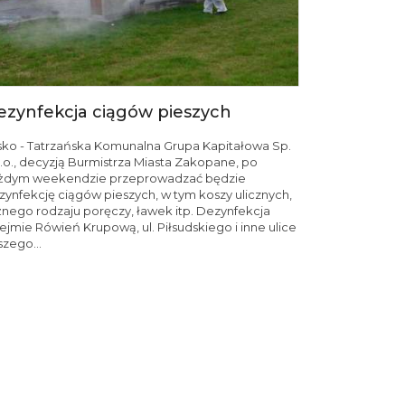
ezynfekcja ciągów pieszych
sko - Tatrzańska Komunalna Grupa Kapitałowa Sp.
o.o., decyzją Burmistrza Miasta Zakopane, po
żdym weekendzie przeprowadzać będzie
zynfekcję ciągów pieszych, w tym koszy ulicznych,
żnego rodzaju poręczy, ławek itp. Dezynfekcja
ejmie Rówień Krupową, ul. Piłsudskiego i inne ulice
szego...