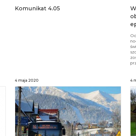
Komunikat 4.05
W
o
e
Od
no
św
sz
zos
pr
4 maja 2020
4 