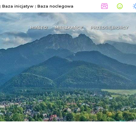
Baza inicjatyw
Baza noclegowa
MIASTO
MIESZKAŃCY
PRZEDSIĘBIORCY