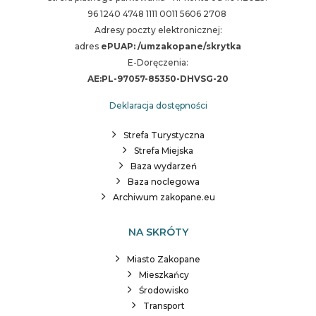
96 1240 4748 1111 0011 5606 2708
Adresy poczty elektronicznej:
adres
ePUAP: /umzakopane/skrytka
E-Doręczenia:
AE:PL-97057-85350-DHVSG-20
Deklaracja dostępności
Strefa Turystyczna
Strefa Miejska
Baza wydarzeń
Baza noclegowa
Archiwum zakopane.eu
NA SKRÓTY
Miasto Zakopane
Mieszkańcy
Środowisko
Transport