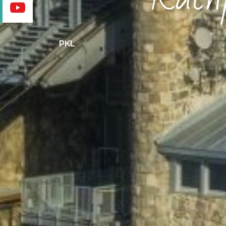
Касп
PKL