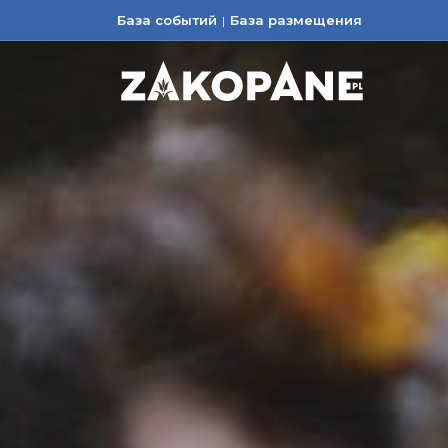
База событий
База размещения