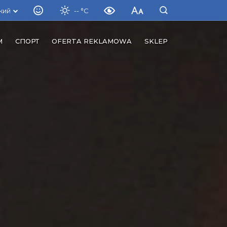
кий
-- °C
М
СПОРТ
OFERTA REKLAMOWA
SKLEP