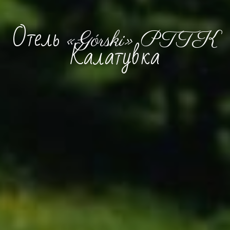
Отель «Górski» PTTK
Калатувка