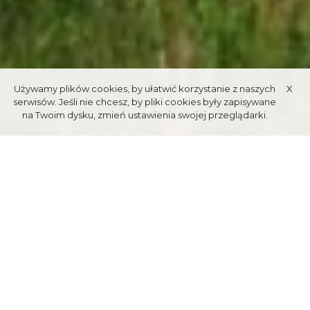
Używamy plików cookies, by ułatwić korzystanie z naszych
X
serwisów. Jeśli nie chcesz, by pliki cookies były zapisywane
na Twoim dysku, zmień ustawienia swojej przeglądarki.
ОТЕЛЬ «GÓRSKI» PTTK
КАЛАТУВКА
Отель расположен на поляне Калатовки в Закопане. Он
расположен на высоте 1198 м над уровнем моря. на морене у
подножия Крокева. Отель выложен гранитными камнями (так
называемые "кошачьи головы"), дорога Брата Альберта из
Кюнице, закрытая для автотранспорта (за исключением тех,