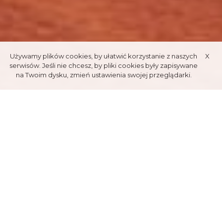
Używamy plików cookies, by ułatwić korzystanie z naszych
X
serwisów. Jeśli nie chcesz, by pliki cookies były zapisywane
na Twoim dysku, zmień ustawienia swojej przeglądarki.
ТЕННИСНЫЕ КОРТЫ
Места доступны круглый год
З
АЛ ДЛЯ ТЕНИСА TATRY POLSKIE S.A.
Расположен рядом с пансионатом польских Татр Бялы Поток,
имеет один теннисный корт. Зал является круглогодичным