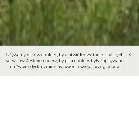
Używamy plików cookies, by ułatwić korzystanie z naszych
X
serwisów. Jeśli nie chcesz, by pliki cookies były zapisywane
na Twoim dysku, zmień ustawienia swojej przeglądarki.
ПРИЮТ В
ДОЛИНЕ РОЗТОКА
Приют расположен на высоте 1031 м над уровнем моря. рядом со
старой лесной дорогой до Морских Око. Первый туристический
приют был построен здесь в 1876 году, нынешнее здание было
построено в 1913 году в результате перемещения старого