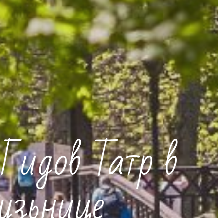
Гидов Татр в
узьнице