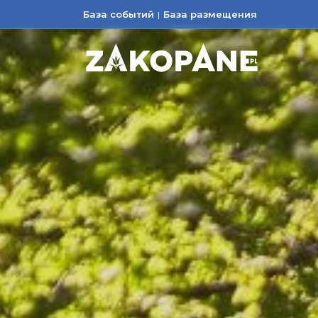
База событий
База размещения