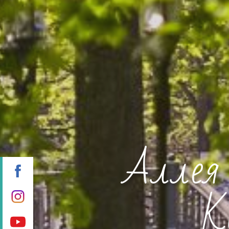
Аллея 
К