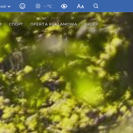
кий
-- °C
М
СПОРТ
OFERTA REKLAMOWA
SKLEP