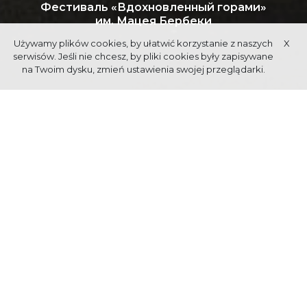
Фестиваль «Вдохновленный горами»
им. Мацея Бербеки
Używamy plików cookies, by ułatwić korzystanie z naszych
X
serwisów. Jeśli nie chcesz, by pliki cookies były zapisywane
na Twoim dysku, zmień ustawienia swojej przeglądarki.
"ФЕСТИВАЛЬ
«ВДОХНОВЛЕННЫЙ ГОРАМИ»
ИМ. МАЦЕЯ
БЕРБЕКИ
Междисциплинарный фестиваль «Вдохновленный горами...»
организован мэром города Закопане, в память о признанию в
1933 году Закопане городских прав. Его цель - показать
творчество в различных областях, источником которых является
увлечение горами, в том числе Татрами и городом у их
подножия, интересной историей и культурой. Подробная
программа
www.zakopane.eu
Сердечно приглашаем.