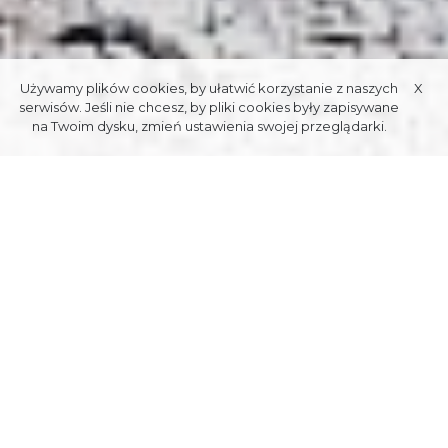
Używamy plików cookies, by ułatwić korzystanie z naszych
X
serwisów. Jeśli nie chcesz, by pliki cookies były zapisywane
na Twoim dysku, zmień ustawienia swojej przeglądarki.
ПРИЮТ PTTK В ДОЛИНЕ ПЯТИ
ПОЛЬСКИХ СТАВОВ ИМ.
ЛЕОПОЛЬДА
СВЕЖАВ
Это самое высоко расположенное общежитие в Польше (1670
м.с.), оно было построено в 1947–1953 гг. На Передних
Ставах. Приют обязан своей уникальной высокогорной
атмосферой необычному расположению в самом сердце
Высоких Татр. Здесь много маршрутов, но ни один из них не