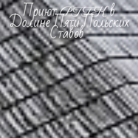
Приют PTTK в
Долине Пяти Польских
Ставов