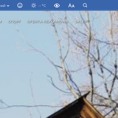
кий
-- °C
М
СПОРТ
OFERTA REKLAMOWA
SKLEP