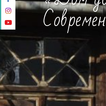
«Дом док
Современ