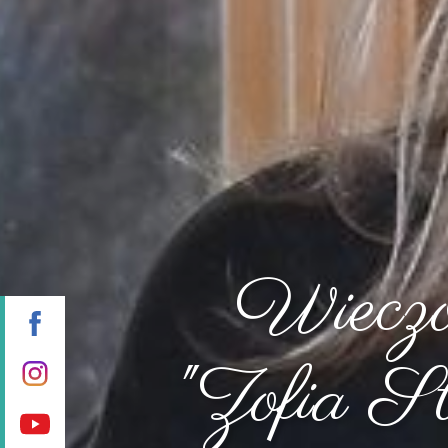
Wieczó
"Zofia St