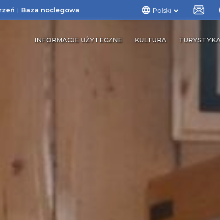
rzeń
Baza noclegowa
Polski
INFORMACJE UŻYTECZNE
KULTURA
TURYSTYK