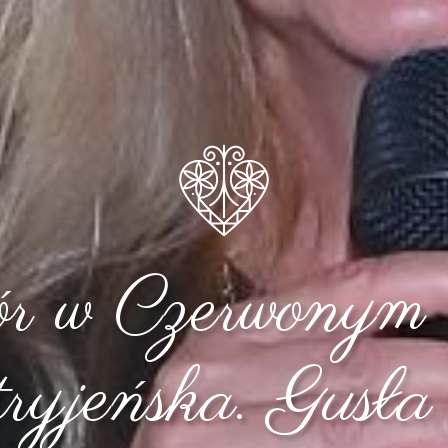
r w Czerwonym
ryjeńska. Gusła