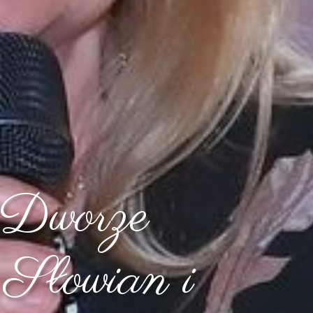
 Dworze
 Słowian i