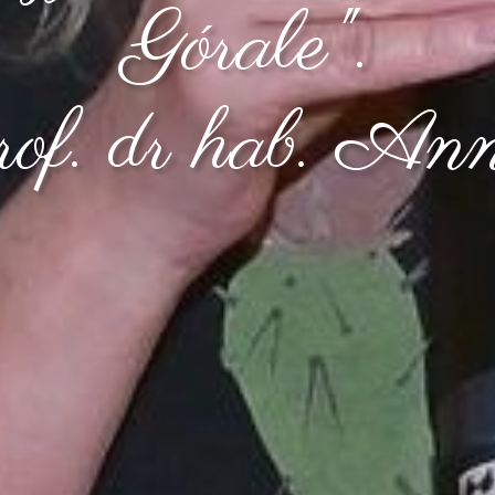
Górale".
rof. dr hab. A