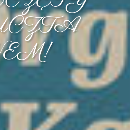
OCZĘTY
UCZTA
EM!