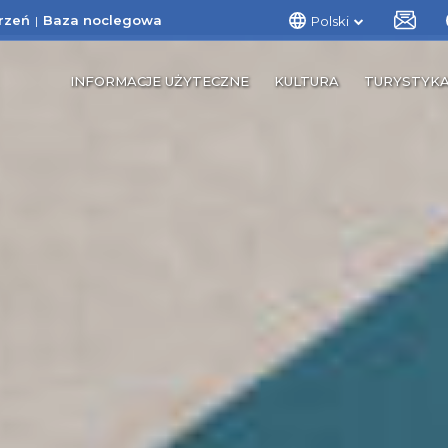
rzeń
Baza noclegowa
Polski
INFORMACJE UŻYTECZNE
KULTURA
TURYSTYK