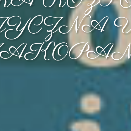
RA ROZP
ZYCZNA 
ZAKOPAN