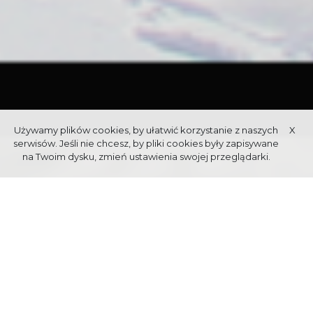
Używamy plików cookies, by ułatwić korzystanie z naszych
X
serwisów. Jeśli nie chcesz, by pliki cookies były zapisywane
na Twoim dysku, zmień ustawienia swojej przeglądarki.
Data publikacji: 26.05.2025
ŚWIĘTO 21 BRYGADY STRZELCÓW
PODHALAŃSKICH
Zapraszamy do udziału w Święcie 21 Brygady Strzelców